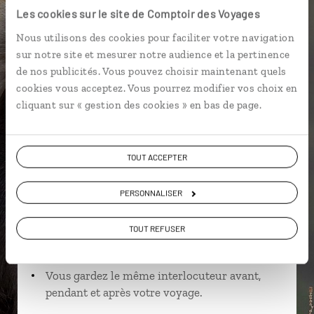
Les cookies sur le site de Comptoir des Voyages
Nous utilisons des cookies pour faciliter votre navigation
sur notre site et mesurer notre audience et la pertinence
Cynthia,
de nos publicités. Vous pouvez choisir maintenant quels
spécialiste Ethiopie
cookies vous acceptez. Vous pourrez modifier vos choix en
Lire son interview
cliquant sur « gestion des cookies » en bas de page.
Suivez vos envies et demandez conseils à nos
spécialistes
TOUT ACCEPTER
Ils sauront organiser votre itinéraire au plus
près de vos envies et de la réalité du pays.
PERSONNALISER
Échangez en face à face ou depuis nos studios
TOUT REFUSER
connectés en agence, mais aussi par email ou
téléphone.
Vous gardez le même interlocuteur avant,
pendant et après votre voyage.