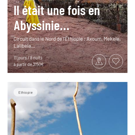
Il était une fois en
Abyssinie...
Circuit dans le Nord de l’Éthiopie : Axoum, Mekele,
Lalibela…
11 jours / 8 nuits
à partir de 3150€
Ethiopie