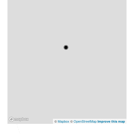
Mapbox
©
Mapbox
©
OpenStreetMap
Improve this map