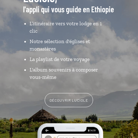
l'appli qui vous guide en Ethiopie
L’itinéraire vers votre lodge en 1
clic
Notre sélection d'églises et
monastères
La playlist de votre voyage
L'album souvenirs à composer
vous-même
DÉCOUVRIR LUCIOLE