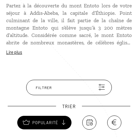
Partez à la découverte du mont Entoto lors de votre
séjour à Addis-Abeba, la capitale d’Éthiopie. Point
culminant de la ville, il fait partie de la chaîne de
montagne Entoto qui s’élève jusqu’à 3 200 mètres
d’altitude. Considérée comme sacré, le mont Entoto
abrite de nombreux monastères, de célèbres églises
comme celle de Sainte-Marie, ou encore le palais de
Lire plus
Ménélik II. Recouvert d’eucalyptus, le mont Entoto est
un coin de nature à proximité de la ville très agréable
pour se promener et admirer le panorama.
FILTRER
TRIER
POPULARITÉ