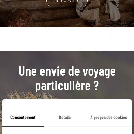
DÉCOUVRIR
Une envie de voyage
particulière ?
Abyssinie
Axoum
Gondar
Lalibela
Consentement
Détails
À propos des cookies
Mont Entoto
Addis Abeba
Awassa
Lac Langano
Monts Hamer
Parc de Mago