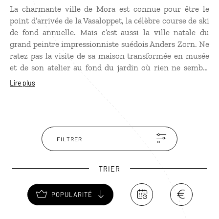
La charmante ville de Mora est connue pour être le
point d’arrivée de la Vasaloppet, la célèbre course de ski
de fond annuelle. Mais c’est aussi la ville natale du
grand peintre impressionniste suédois Anders Zorn. Ne
ratez pas la visite de sa maison transformée en musée
et de son atelier au fond du jardin où rien ne semble
avoir bougé depuis un siècle. Vous pourrez également
Lire plus
visiter le musée en plein air Zorns Gammelgård och
Textilkammare et faire du shopping car Mora compte
d’innombrables boutiques d’artisanat.
FILTRER
TRIER
POPULARITÉ