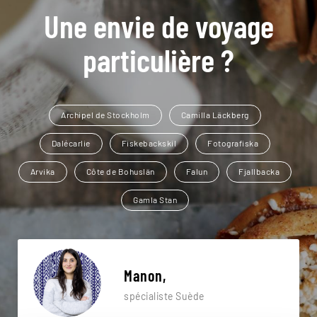
Une envie de voyage
particulière ?
Archipel de Stockholm
Camilla Läckberg
Dalécarlie
Fiskebackskil
Fotografiska
Arvika
Côte de Bohuslän
Falun
Fjallbacka
Gamla Stan
Manon,
spécialiste Suède