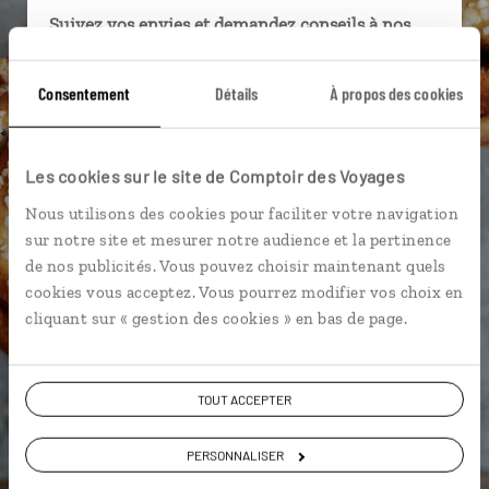
Suivez vos envies et demandez conseils à nos
spécialistes
Consentement
Détails
À propos des cookies
Ils sauront organiser votre itinéraire au plus
près de vos envies et de la réalité du pays.
Échangez en face à face ou depuis nos studios
Les cookies sur le site de Comptoir des Voyages
connectés en agence, mais aussi par email ou
téléphone.
Nous utilisons des cookies pour faciliter votre navigation
sur notre site et mesurer notre audience et la pertinence
Vous gardez le même interlocuteur avant,
de nos publicités. Vous pouvez choisir maintenant quels
pendant et après votre voyage.
cookies vous acceptez. Vous pourrez modifier vos choix en
cliquant sur « gestion des cookies » en bas de page.
DEMANDER UN DEVIS
TOUT ACCEPTER
ou
PERSONNALISER
Construisez votre voyage avec un spécialiste Suède