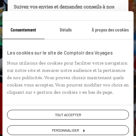
Suivez vos envies et demandez conseils à nos
spécialistes
Ils sauront organiser votre itinéraire au plus
Consentement
Détails
À propos des cookies
près de vos envies et de la réalité du pays.
Échangez en face à face ou depuis nos studios
connectés en agence, mais aussi par email ou
Les cookies sur le site de Comptoir des Voyages
téléphone.
Nous utilisons des cookies pour faciliter votre navigation
Vous gardez le même interlocuteur avant,
sur notre site et mesurer notre audience et la pertinence
pendant et après votre voyage.
de nos publicités. Vous pouvez choisir maintenant quels
cookies vous acceptez. Vous pourrez modifier vos choix en
cliquant sur « gestion des cookies » en bas de page.
DEMANDER UN DEVIS
TOUT ACCEPTER
ou
PERSONNALISER
Construisez votre voyage avec un spécialiste Russie