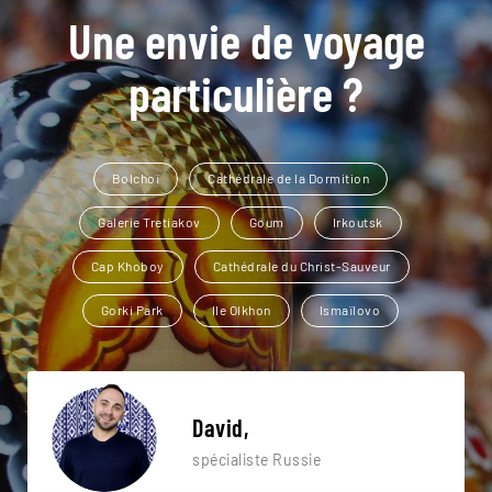
Une envie de voyage
particulière ?
Bolchoï
Cathédrale de la Dormition
Galerie Tretiakov
Goum
Irkoutsk
Cap Khoboy
Cathédrale du Christ-Sauveur
Gorki Park
Ile Olkhon
Ismaïlovo
David,
spécialiste Russie