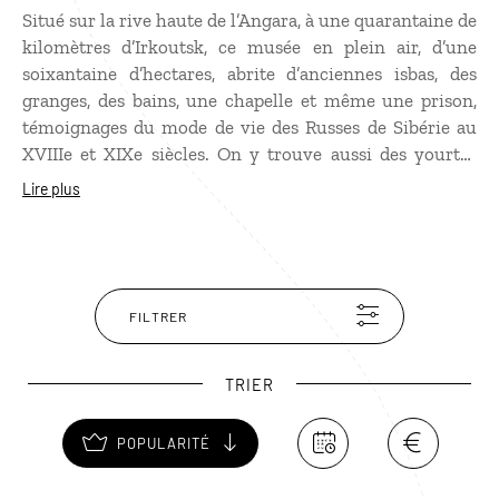
Situé sur la rive haute de l’Angara, à une quarantaine de
kilomètres d’Irkoutsk, ce musée en plein air, d’une
soixantaine d’hectares, abrite d’anciennes isbas, des
granges, des bains, une chapelle et même une prison,
témoignages du mode de vie des Russes de Sibérie au
XVIIIe et XIXe siècles. On y trouve aussi des yourtes
bouriates. Chaque année, des fêtes populaires et des
Lire plus
manifestations de groupes folkloriques se déroulent sur
le territoire du musée. C’est le bon endroit pour
rapporter des souvenirs : jouets en terre cuite, des
objets en écorce de bouleau, des pierres semi précieuses
du lac Baïkal…
FILTRER
TRIER
POPULARITÉ