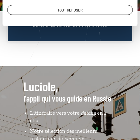
01 86 95 65 51
TOUT REFUSER
Du lundi au samedi de 09h30 à 18h30
Luciole,
l'appli qui vous guide en Russie
L’itinéraire vers votre
datcha
en 1
clic
Notre sélection des meilleurs
restaurants de
pelmenis