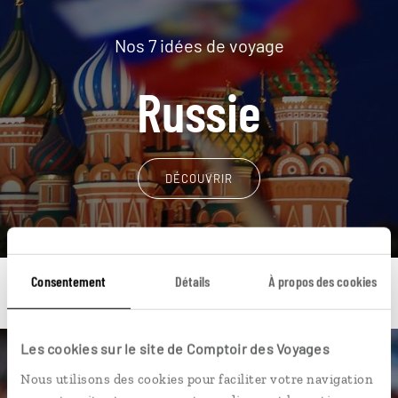
Nos 7 idées de voyage
Russie
DÉCOUVRIR
Consentement
Détails
À propos des cookies
Les cookies sur le site de Comptoir des Voyages
Une envie de voyage
Nous utilisons des cookies pour faciliter votre navigation