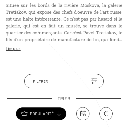
Située sur les bords de la rivière Moskova, la galerie
Tretiakov, qui expose des chefs d'oeuvre de l'art russe,
est une halte intéressante. Ce n’est pas par hasard si la
galerie, qui est en fait un musée, se trouve dans le
quartier des commerçants. Car c'est Pavel Tretiakov, le
fils d’un propriétaire de manufacture de lin, qui fonda,
en 1856, à 24 ans, ce musée destiné à présenter l’art
Lire plus
russe. À mesure que sa collection grandissait, l’hôtel
particulier subit plusieurs reconstructions. Il possède
aujourd’hui la plus grande collection de peinture
médiévale russe, ainsi qu'un certain nombre d'icônes de
grande qualité. À visiter avec un guide !
FILTRER
TRIER
POPULARITÉ