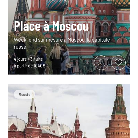
Place à Moscou
Week-end sur mesure à Moscou, la capitale
russe.
4 jours / 3 nuits
à partir de 1040€
Russie