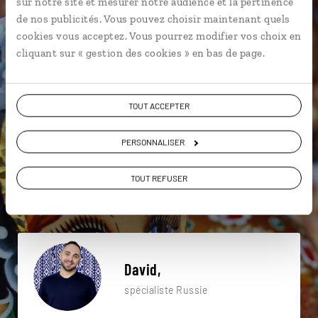
sur notre site et mesurer notre audience et la pertinence
particulière ?
de nos publicités. Vous pouvez choisir maintenant quels
cookies vous acceptez. Vous pourrez modifier vos choix en
cliquant sur « gestion des cookies » en bas de page.
Bolchoï
Cathédrale du Christ-Sauveur
Gorki Park
TOUT ACCEPTER
Banyas
Cathédrale de la Dormition
Cathédrale de la Trinité
Anneau d’or
PERSONNALISER
Cathédrale de la Résurrection
Cathédrale Saint-Isaac
TOUT REFUSER
Cathédrale de la Dormition
David,
spécialiste Russie