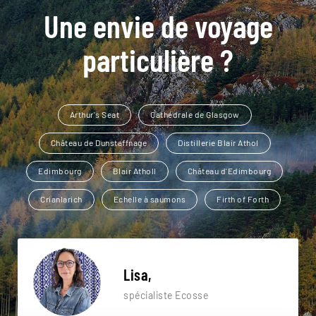
Une envie de voyage
particulière ?
Arthur's Seat
Cathédrale de Glasgow
Château de Dunstaffnage
Distillerie Blair Athol
Edimbourg
Blair Atholl
Château d'Edimbourg
Crianlarich
Echelle à saumons
Firth of Forth
Lisa,
spécialiste Ecosse