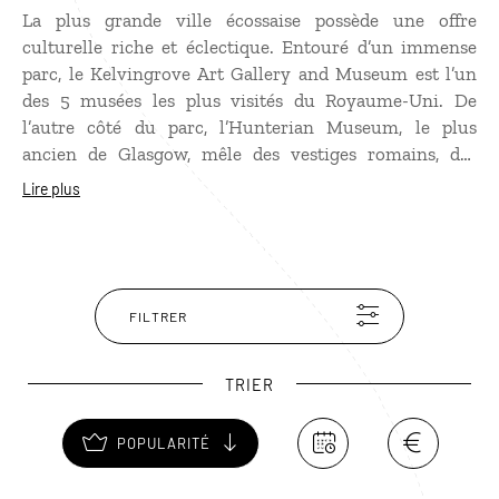
La plus grande ville écossaise possède une offre
culturelle riche et éclectique. Entouré d’un immense
parc, le Kelvingrove Art Gallery and Museum est l’un
des 5 musées les plus visités du Royaume-Uni. De
l’autre côté du parc, l’Hunterian Museum, le plus
ancien de Glasgow, mêle des vestiges romains, des
objets rapportés de voyages ainsi que des œuvres de
Lire plus
Charles Rennie Mackintosh. Le célèbre architecte
écossais est la star incontestée de la ville avec de
nombreux bâtiments, parmi lesquels le Lighthouse ou
le musée Scotland Street School. À quelques kilomètres
de Glasgow, la Pollok House mérite une halte pour ses
FILTRER
œuvres du Greco, de Murillo, de Blake ou de Goya.
TRIER
POPULARITÉ