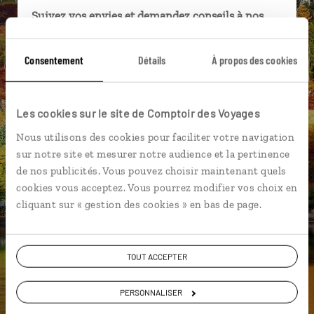
Suivez vos envies et demandez conseils à nos
spécialistes
Consentement
Détails
À propos des cookies
Ils sauront organiser votre itinéraire au plus
près de vos envies et de la réalité du pays.
Échangez en face à face ou depuis nos studios
Les cookies sur le site de Comptoir des Voyages
connectés en agence, mais aussi par email ou
téléphone.
Nous utilisons des cookies pour faciliter votre navigation
sur notre site et mesurer notre audience et la pertinence
Vous gardez le même interlocuteur avant,
de nos publicités. Vous pouvez choisir maintenant quels
pendant et après votre voyage.
cookies vous acceptez. Vous pourrez modifier vos choix en
cliquant sur « gestion des cookies » en bas de page.
DEMANDER UN DEVIS
TOUT ACCEPTER
ou
PERSONNALISER
Construisez votre voyage avec un spécialiste Ecosse