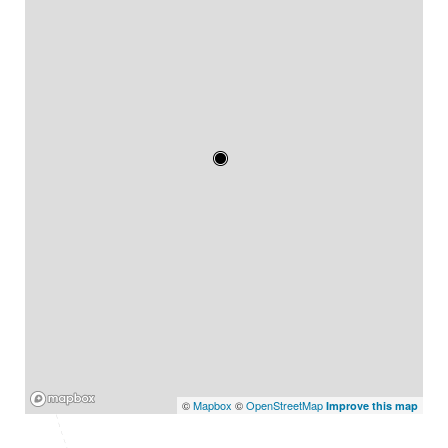
Mapbox
©
Mapbox
©
OpenStreetMap
Improve this map