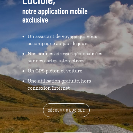
notre application mobile
exclusive
Un assistant de voyage qui vous
accompagne au jour le jour
Nos bonnes adresses géolocalisées
sur des cartes interactives
Un GPS piéton et voiture
Une utilisation gratuite, hors
connexion Internet
DÉCOUVRIR LUCIOLE