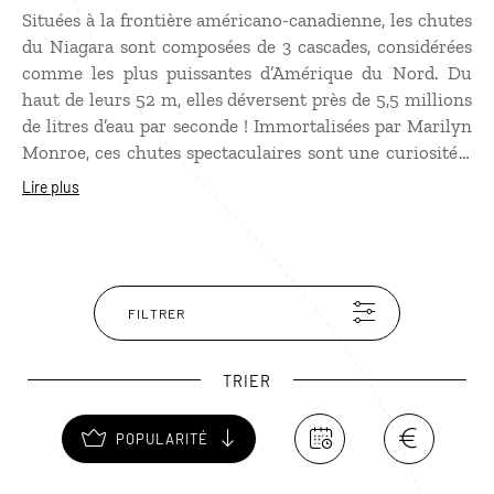
Situées à la frontière américano-canadienne, les chutes
du Niagara sont composées de 3 cascades, considérées
comme les plus puissantes d’Amérique du Nord. Du
haut de leurs 52 m, elles déversent près de 5,5 millions
de litres d’eau par seconde ! Immortalisées par Marilyn
Monroe, ces chutes spectaculaires sont une curiosité à
ne pas manquer aux Etats-Unis depuis Chicago ou au
Lire plus
Canada depuis Toronto. En été, elles peuvent se visiter
de jour comme de nuit tandis qu’en hiver ce mur d’eau
est partiellement figé dans la glace ! Il est possible
d'approcher les chutes grâce à un tunnel creusé sous
les chutes, ou bien de faire une petite croisière pour
FILTRER
s'en approcher. Le bateau s'arrête tour à tour devant la
chute américaine puis canadienne. Ciré obligatoire !
TRIER
POPULARITÉ