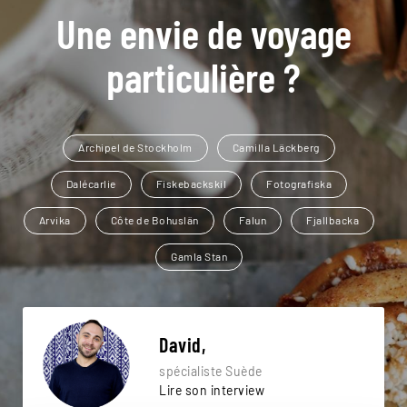
Une envie de voyage
particulière ?
Archipel de Stockholm
Camilla Läckberg
Dalécarlie
Fiskebackskil
Fotografiska
Arvika
Côte de Bohuslän
Falun
Fjallbacka
Gamla Stan
David,
spécialiste Suède
Lire son interview