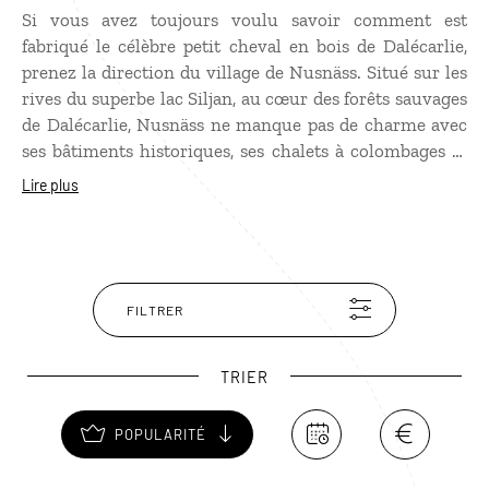
Si vous avez toujours voulu savoir comment est
fabriqué le célèbre petit cheval en bois de Dalécarlie,
prenez la direction du village de Nusnäss. Situé sur les
rives du superbe lac Siljan, au cœur des forêts sauvages
de Dalécarlie, Nusnäss ne manque pas de charme avec
ses bâtiments historiques, ses chalets à colombages et
ses granges dont certains datent de plusieurs centaines
Lire plus
d’années. C’est ici surtout que vous pourrez enfin
découvrir les secrets de fabrication de l'incontournable
équidé dalécarlien. Cette figurine de bois généralement
peinte en rouge et ornée de motifs est un important
symbole de cette région et de la Suède en général.
FILTRER
TRIER
POPULARITÉ