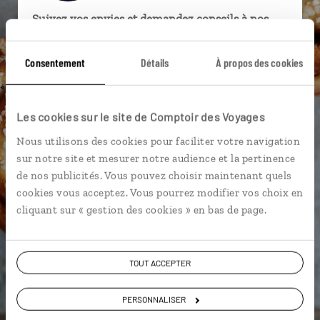
Suivez vos envies et demandez conseils à nos
spécialistes
Consentement
Détails
À propos des cookies
Ils sauront organiser votre itinéraire au plus
près de vos envies et de la réalité du pays.
Échangez en face à face ou depuis nos studios
Les cookies sur le site de Comptoir des Voyages
connectés en agence, mais aussi par email ou
Nous utilisons des cookies pour faciliter votre navigation
téléphone.
sur notre site et mesurer notre audience et la pertinence
Vous gardez le même interlocuteur avant,
de nos publicités. Vous pouvez choisir maintenant quels
pendant et après votre voyage.
cookies vous acceptez. Vous pourrez modifier vos choix en
cliquant sur « gestion des cookies » en bas de page.
DEMANDER UN DEVIS
TOUT ACCEPTER
ou
PERSONNALISER
Construisez votre voyage avec un spécialiste Suède