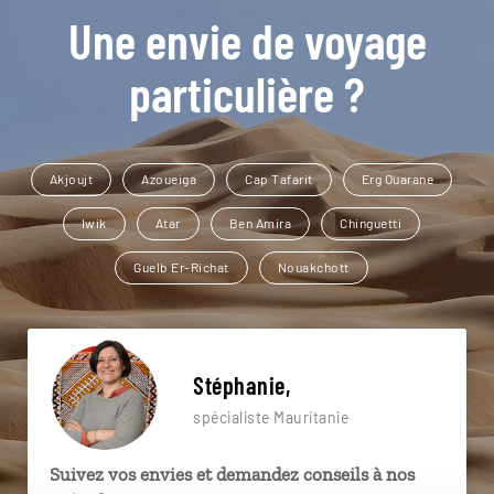
Une envie de voyage
particulière ?
Akjoujt
Azoueiga
Cap Tafarit
Erg Ouarane
Iwik
Atar
Ben Amira
Chinguetti
Guelb Er-Richat
Nouakchott
Stéphanie,
spécialiste Mauritanie
Suivez vos envies et demandez conseils à nos