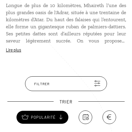
Longue de plus de 10 kilomètres, Mhaireth l’une des
plus grandes oasis de l'Adrar, située à une trentaine de
kilomètres d’Atar. Du haut des falaises qui l’entourent,
elle forme un gigantesque ruban de palmiers-dattiers.
Ses petites dattes sont d’ailleurs réputées pour leur
saveur légèrement sucrée. On vous proposera
certainement d’y goûter autour d’un traditionnel verre
Lire plus
de thé. Sur place, jetez un œil aux « tikit », ces cases
traditionnelles bâties en palmes pour se protéger de la
chaleur. Au sud de l’oasis, se trouvent une série de
petits lacs, qui peuvent doubler de volume après la
saison des pluies.
FILTRER
TRIER
POPULARITÉ