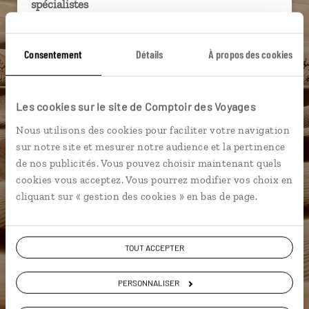
spécialistes
Ils sauront organiser votre itinéraire au plus
près de vos envies et de la réalité du pays.
Consentement
Détails
À propos des cookies
Échangez en face à face ou depuis nos studios
connectés en agence, mais aussi par email ou
Les cookies sur le site de Comptoir des Voyages
téléphone.
Nous utilisons des cookies pour faciliter votre navigation
Vous gardez le même interlocuteur avant,
sur notre site et mesurer notre audience et la pertinence
pendant et après votre voyage.
de nos publicités. Vous pouvez choisir maintenant quels
cookies vous acceptez. Vous pourrez modifier vos choix en
cliquant sur « gestion des cookies » en bas de page.
DEMANDER UN DEVIS
TOUT ACCEPTER
ou
Construisez votre voyage avec un spécialiste
PERSONNALISER
Mauritanie