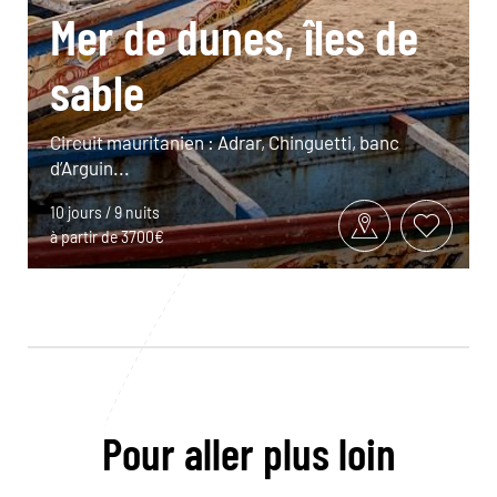
Mer de dunes, îles de
sable
Circuit mauritanien : Adrar, Chinguetti, banc
d’Arguin...
10 jours / 9 nuits
à partir de 3700€
Pour aller plus loin