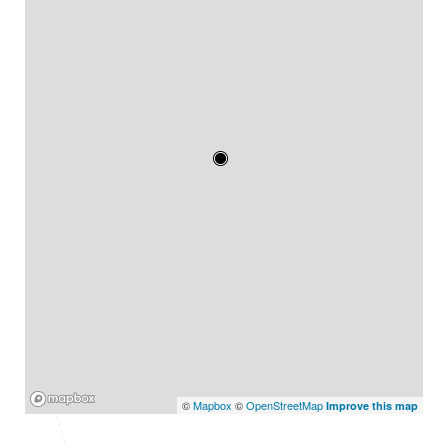
Mapbox
©
Mapbox
©
OpenStreetMap
Improve this map