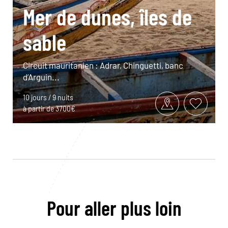
Mer de dunes, îles de
sable
Circuit mauritanien : Adrar, Chinguetti, banc
d’Arguin...
10 jours / 9 nuits
à partir de 3700€
Pour aller plus loin