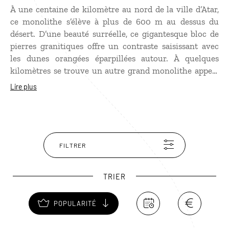
À une centaine de kilomètre au nord de la ville d’Atar,
ce monolithe s’élève à plus de 600 m au dessus du
désert. D’une beauté surréelle, ce gigantesque bloc de
pierres granitiques offre un contraste saisissant avec
les dunes orangées éparpillées autour. À quelques
kilomètres se trouve un autre grand monolithe appelé
Aïcha dont certaines parois ont été gravées par des
Lire plus
artistes contemporains il y a une vingtaine d’années. Le
train du désert reliant la mine de Zouerate à
Nouadhibou permet d’apercevoir le monolithe de Ben
Amera sur son parcours.
FILTRER
TRIER
POPULARITÉ