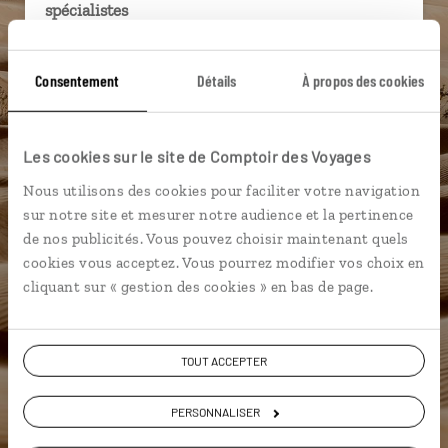
spécialistes
Ils sauront organiser votre itinéraire au plus
près de vos envies et de la réalité du pays.
Consentement
Détails
À propos des cookies
Échangez en face à face ou depuis nos studios
connectés en agence, mais aussi par email ou
Les cookies sur le site de Comptoir des Voyages
téléphone.
Nous utilisons des cookies pour faciliter votre navigation
Vous gardez le même interlocuteur avant,
sur notre site et mesurer notre audience et la pertinence
pendant et après votre voyage.
de nos publicités. Vous pouvez choisir maintenant quels
cookies vous acceptez. Vous pourrez modifier vos choix en
cliquant sur « gestion des cookies » en bas de page.
DEMANDER UN DEVIS
TOUT ACCEPTER
ou
Construisez votre voyage avec un spécialiste
PERSONNALISER
Mauritanie