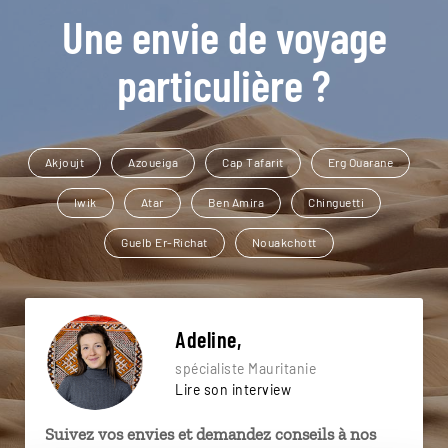
Une envie de voyage
particulière ?
Akjoujt
Azoueiga
Cap Tafarit
Erg Ouarane
Iwik
Atar
Ben Amira
Chinguetti
Guelb Er-Richat
Nouakchott
Adeline,
spécialiste Mauritanie
Lire son interview
Suivez vos envies et demandez conseils à nos