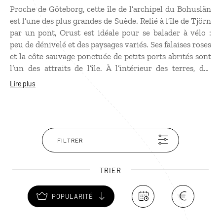
Proche de Göteborg, cette île de l’archipel du Bohuslän
est l’une des plus grandes de Suède. Relié à l’île de Tjörn
par un pont, Orust est idéale pour se balader à vélo :
peu de dénivelé et des paysages variés. Ses falaises roses
et la côte sauvage ponctuée de petits ports abrités sont
l’un des attraits de l’île. À l’intérieur des terres, des
prairies verdoyantes et des villages pittoresques,
Lire plus
comme Skärhamn, lui donne un charme très
bucolique.
FILTRER
TRIER
POPULARITÉ