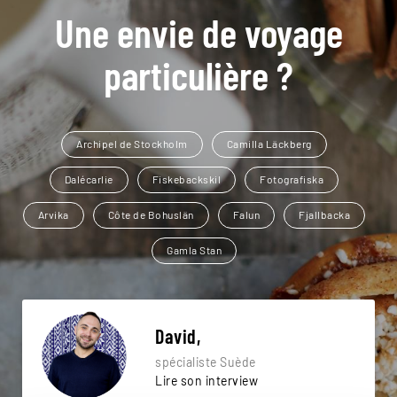
Une envie de voyage
particulière ?
Archipel de Stockholm
Camilla Läckberg
Dalécarlie
Fiskebackskil
Fotografiska
Arvika
Côte de Bohuslän
Falun
Fjallbacka
Gamla Stan
David,
spécialiste Suède
Lire son interview