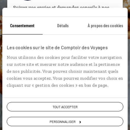
Suivez vos envies et demandez conseils à nos
spécialistes
Consentement
Détails
À propos des cookies
Ils sauront organiser votre itinéraire au plus
près de vos envies et de la réalité du pays.
Échangez en face à face ou depuis nos studios
Les cookies sur le site de Comptoir des Voyages
connectés en agence, mais aussi par email ou
Nous utilisons des cookies pour faciliter votre navigation
téléphone.
sur notre site et mesurer notre audience et la pertinence
Vous gardez le même interlocuteur avant,
de nos publicités. Vous pouvez choisir maintenant quels
pendant et après votre voyage.
cookies vous acceptez. Vous pourrez modifier vos choix en
cliquant sur « gestion des cookies » en bas de page.
DEMANDER UN DEVIS
TOUT ACCEPTER
ou
PERSONNALISER
Construisez votre voyage avec un spécialiste Suède