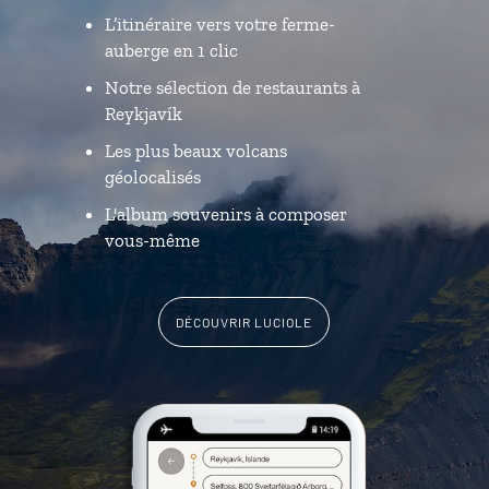
L’itinéraire vers votre ferme-
auberge en 1 clic
Notre sélection de restaurants à
Reykjavík
Les plus beaux volcans
géolocalisés
L'album souvenirs à composer
vous-même
DÉCOUVRIR LUCIOLE