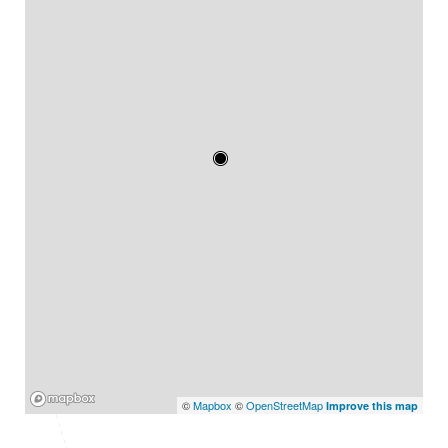
Mapbox
©
Mapbox
©
OpenStreetMap
Improve this map