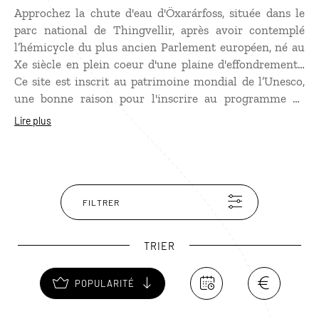
Approchez la chute d'eau d'Öxarárfoss, située dans le
parc national de Thingvellir, après avoir contemplé
l’hémicycle du plus ancien Parlement européen, né au
Xe siècle en plein coeur d'une plaine d'effondrement…
Ce site est inscrit au patrimoine mondial de l’Unesco,
une bonne raison pour l'inscrire au programme de
votre itinéraire. Contemplez ce magnifique spectacle
Lire plus
de la nature qui se déverse avec puissance au milieu
d’énormes rochers, le long d’une paroi taillée au
couteau. En hiver, des blocs de glace éparpillés à flanc
de falaise apportent une touche nordique
supplémentaire... Ayez une pensée pour les femmes
FILTRER
jugées infidèles ou sorcières, car elles étaient noyées
dans ce bassin après avoir été condamnées à mort par
TRIER
l’Althing, le Parlement.
POPULARITÉ