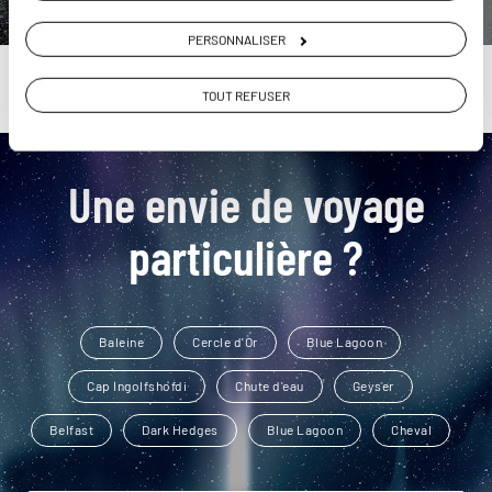
PERSONNALISER
TOUT REFUSER
Une envie de voyage
particulière ?
Baleine
Cercle d'Or
Blue Lagoon
Cap Ingolfshofdi
Chute d'eau
Geyser
Belfast
Dark Hedges
Blue Lagoon
Cheval