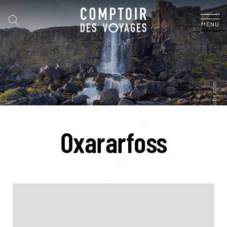
MENU
Oxararfoss