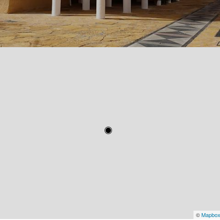
©
Mapbo