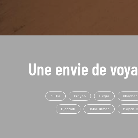
Une envie de voya
Al Ula
Diriyah
Hegra
Khaybar
Djeddah
Jabal Ikmah
Moyen-O