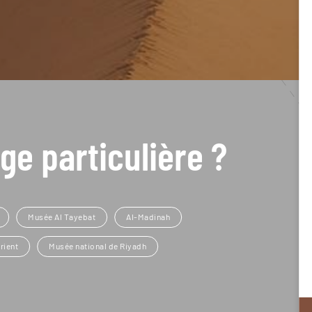
ge particulière ?
Musée Al Tayebat
Al-Madinah
rient
Musée national de Riyadh