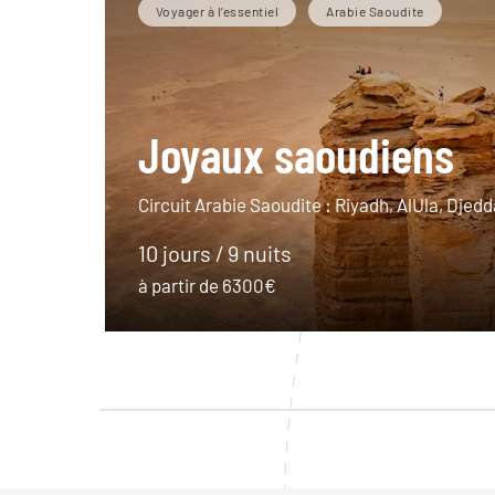
Voyager à l’essentiel
Arabie Saoudite
Joyaux saoudiens
Circuit Arabie Saoudite : Riyadh, AlUla, Djedd
10 jours / 9 nuits
à partir de 6300€