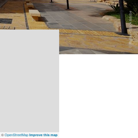
x
©
OpenStreetMap
Improve this map