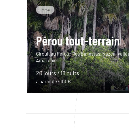
Pérou
Pérou tout-terrain
Circuit au Pérou : îles Ballestas, Nazca, Vallé
Amazonie...
20 jours / 18 nuits
à partir de 4100€