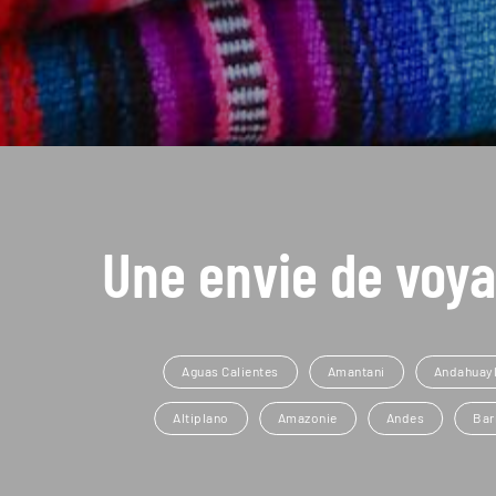
Une envie de voya
Aguas Calientes
Amantani
Andahuay
Altiplano
Amazonie
Andes
Bar