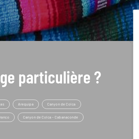
ge particulière ?
las
Arequipa
Canyon de Colca
ranco
Canyon de Colca - Cabanaconde