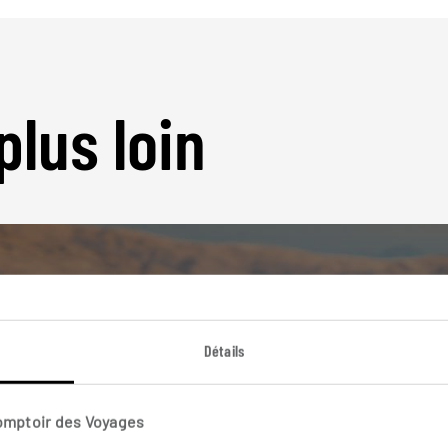
plus loin
Détails
Nos 8 idées de voyage
Pérou
Comptoir des Voyages