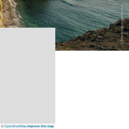
x
©
OpenStreetMap
Improve this map