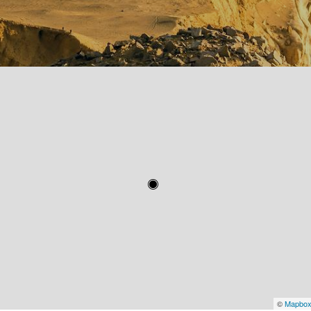
©
Mapbo