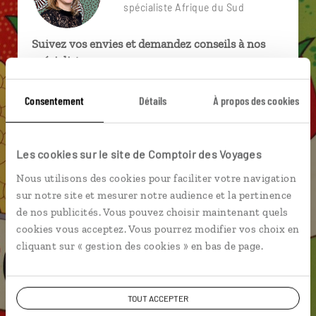
spécialiste Afrique du Sud
Suivez vos envies et demandez conseils à nos
spécialistes
Ils sauront organiser votre itinéraire au plus
Consentement
Détails
À propos des cookies
près de vos envies et de la réalité du pays.
Échangez en face à face ou depuis nos studios
connectés en agence, mais aussi par email ou
Les cookies sur le site de Comptoir des Voyages
téléphone.
Nous utilisons des cookies pour faciliter votre navigation
Vous gardez le même interlocuteur avant,
sur notre site et mesurer notre audience et la pertinence
pendant et après votre voyage.
de nos publicités. Vous pouvez choisir maintenant quels
cookies vous acceptez. Vous pourrez modifier vos choix en
cliquant sur « gestion des cookies » en bas de page.
DEMANDER UN DEVIS
TOUT ACCEPTER
ou