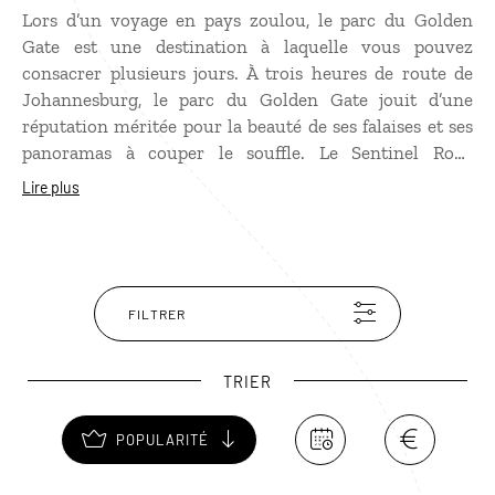
Lors d’un voyage en pays zoulou, le parc du Golden
Gate est une destination à laquelle vous pouvez
consacrer plusieurs jours. À trois heures de route de
Johannesburg, le parc du Golden Gate jouit d’une
réputation méritée pour la beauté de ses falaises et ses
panoramas à couper le souffle. Le Sentinel Rock
s’imposera à vous dans toute sa majesté avec ses
Lire plus
couleurs ocre. Le parc permet d’observer des antilopes,
des gnous ou des zèbres dans ses prairies, et peut-être
également le gypaète barbu, vautour à l’envergure de
plus de trois mètres !
FILTRER
TRIER
POPULARITÉ