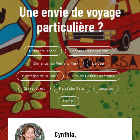
Une envie de voyage
particulière ?
Boulders Beach
Chapman's Peak Drive
iSimangaliso Wetland Park
Le Cap
Montagne de la Table
Cap de Bonne Espérance
Drakensberg
KwaZulu-Natal
Lesotho
Morija
Cynthia,