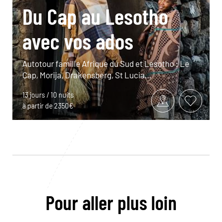
Du Cap au Lesotho
avec vos ados
Autotour famille Afrique du Sud et Lesotho : Le
Cap, Morija, Drakensberg, St Lucia…
13 jours / 10 nuits
à partir de 2350€
Pour aller plus loin