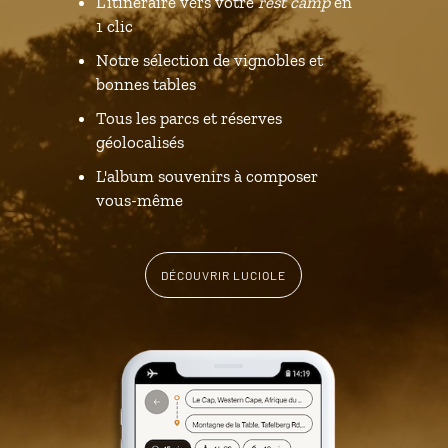
L’itinéraire vers votre
rest camp
en
1 clic
Notre sélection de vignobles et
bonnes tables
Tous les parcs et réserves
géolocalisés
L'album souvenirs à composer
vous-même
DÉCOUVRIR LUCIOLE