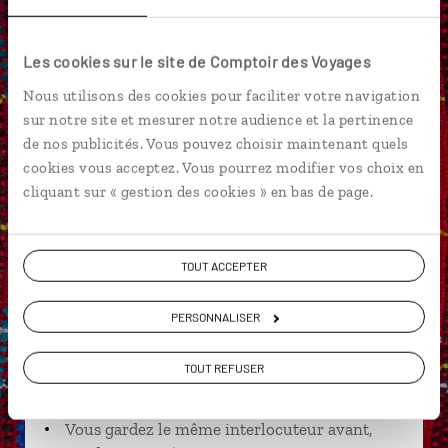
Livingston
Amérique centrale
Les cookies sur le site de Comptoir des Voyages
Nous utilisons des cookies pour faciliter votre navigation
sur notre site et mesurer notre audience et la pertinence
Mathilde,
de nos publicités. Vous pouvez choisir maintenant quels
cookies vous acceptez. Vous pourrez modifier vos choix en
spécialiste Guatemala
cliquant sur « gestion des cookies » en bas de page.
Suivez vos envies et demandez conseils à nos
spécialistes
TOUT ACCEPTER
Ils sauront organiser votre itinéraire au plus
près de vos envies et de la réalité du pays.
PERSONNALISER
Échangez en face à face ou depuis nos studios
connectés en agence, mais aussi par email ou
TOUT REFUSER
téléphone.
Vous gardez le même interlocuteur avant,