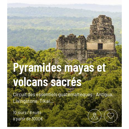
Pyramides mayas et
volcans sacrés
Circuit des essentiels guatémaltèques : Antigua,
Livingstone, Tikal...
10 jours / 8 nuits
à partir de 3000€