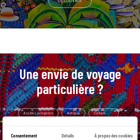
DÉCOUVRIR
Une envie de voyage
particulière ?
Accès Livingston
Antigua
Coban
Fuentes Georginas
Guatemala City
Consentement
Détails
À propos des cookies
Amérique centrale
Chichicastenango
Iximché