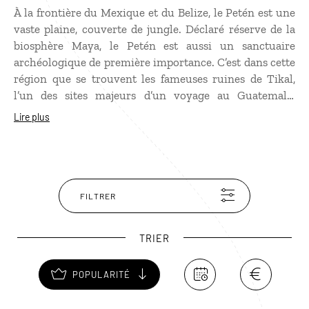
À la frontière du Mexique et du Belize, le Petén est une
vaste plaine, couverte de jungle. Déclaré réserve de la
biosphère Maya, le Petén est aussi un sanctuaire
archéologique de première importance. C’est dans cette
région que se trouvent les fameuses ruines de Tikal,
l’un des sites majeurs d’un voyage au Guatemala.
D’autres ruines se cachent dans la jungle du Petén
Lire plus
comme Yaxha, Uaxactum, Ceibal, El Mirador…
Eparpillés dans une végétation dense d’où sortent des
cris d’oiseaux de toute sorte et de singes hurleurs, ces
vestiges de pierre sont plus fascinants les uns que les
autres.
FILTRER
TRIER
POPULARITÉ