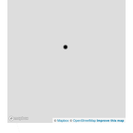
Mapbox
©
Mapbox
©
OpenStreetMap
Improve this map