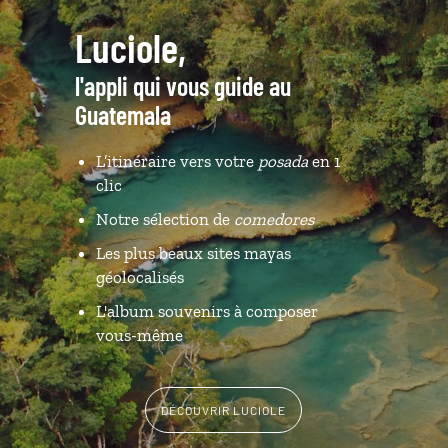
Luciole,
l'appli qui vous guide au
Guatemala
L’itinéraire vers votre
posada
en 1
clic
Notre sélection de
comedores
Les plus beaux sites mayas
géolocalisés
L'album souvenirs à composer
vous-même
DÉCOUVRIR LUCIOLE