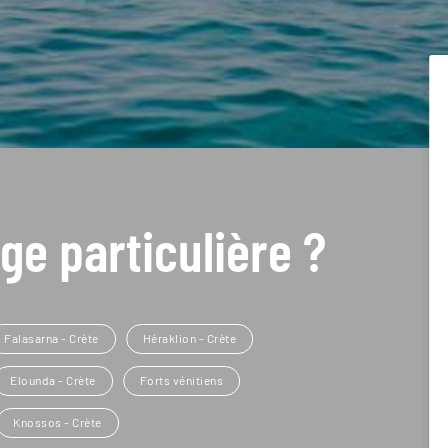
ge particulière ?
Falasarna - Crète
Héraklion - Crète
Elounda - Crète
Forts vénitiens
Knossos - Crète