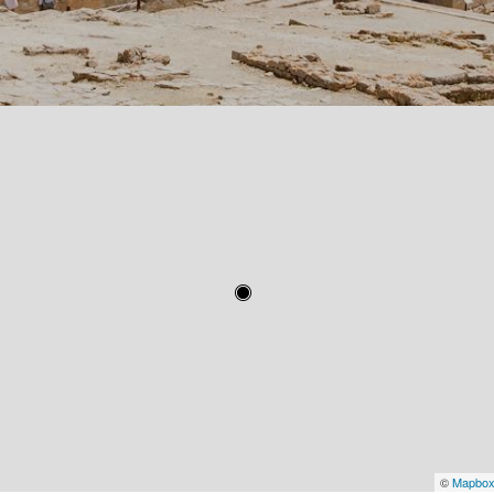
©
Mapbo