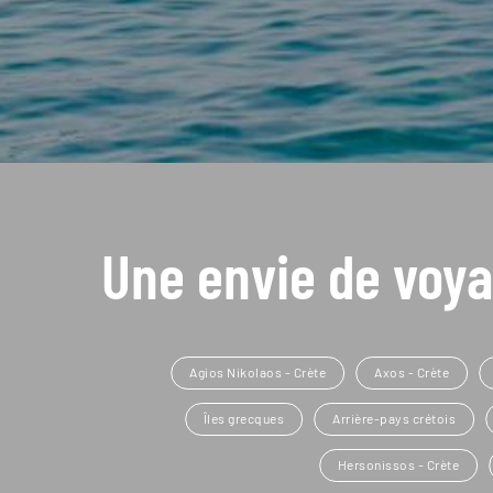
Une envie de voya
Agios Nikolaos - Crète
Axos - Crète
Îles grecques
Arrière-pays crétois
Hersonissos - Crète