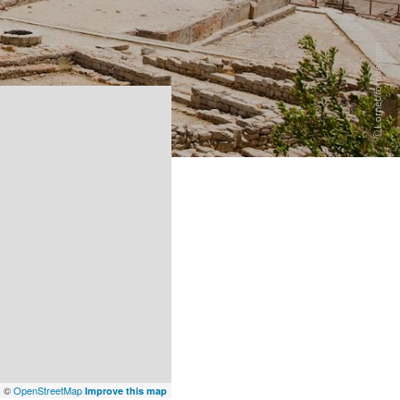
x
©
OpenStreetMap
Improve this map