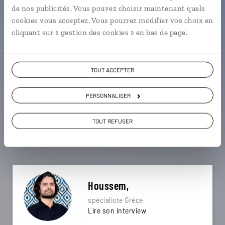
particulière ?
de nos publicités. Vous pouvez choisir maintenant quels
cookies vous acceptez. Vous pourrez modifier vos choix en
cliquant sur « gestion des cookies » en bas de page.
Akrotiri - Santorin
Axos - Crète
Eleftherna - Crète
TOUT ACCEPTER
Agios Nikolaos - Crète
Elounda - Crète
PERSONNALISER
Forts vénitiens
Arrière-pays crétois
Falasarna - Crète
Héraklion - Crète
TOUT REFUSER
Arrière-pays crétois
Houssem,
spécialiste Grèce
Lire son interview