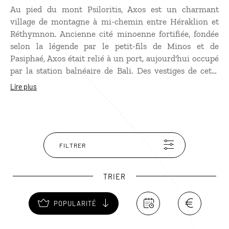
Au pied du mont Psiloritis, Axos est un charmant
village de montagne à mi-chemin entre Héraklion et
Réthymnon. Ancienne cité minoenne fortifiée, fondée
selon la légende par le petit-fils de Minos et de
Pasiphaé, Axos était relié à un port, aujourd'hui occupé
par la station balnéaire de Bali. Des vestiges de cette
période se trouvent en dehors de la ville actuelle, qui
Lire plus
mérite une halte pour ses ruelles paisibles bordées de
bougainvilliers et son étonnant musée de la sculpture
sur bois, ouvert en 2010 par l'artiste local George
Koutantos.
FILTRER
TRIER
POPULARITÉ