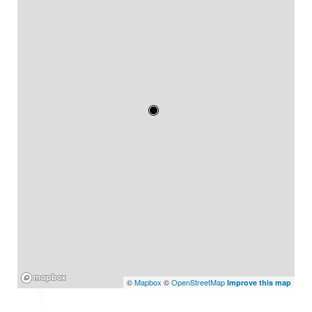
Mapbox
©
Mapbox
©
OpenStreetMap
Improve this map