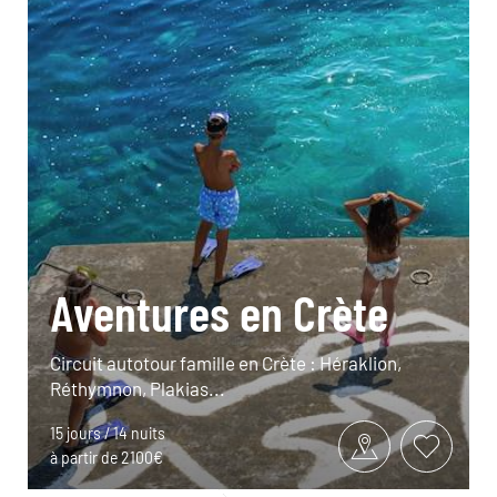
Aventures en Crète
Circuit autotour famille en Crète : Héraklion,
Réthymnon, Plakias...
15 jours / 14 nuits
à partir de 2100€