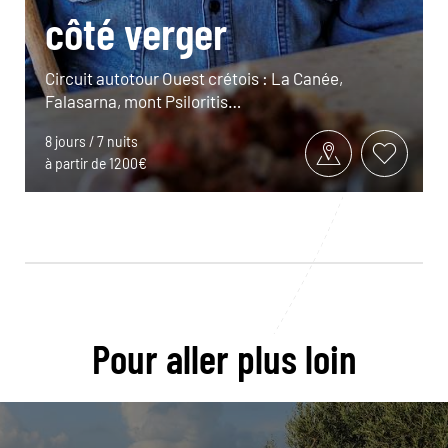
côté verger
Circuit autotour Ouest crétois : La Canée,
Falasarna, mont Psiloritis…
8 jours / 7 nuits
à partir de 1200€
Pour aller plus loin