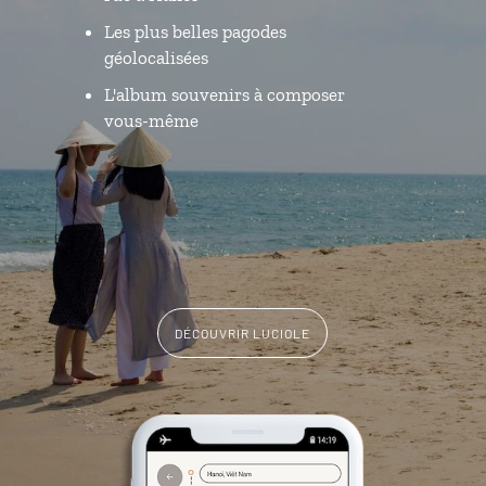
Les plus belles pagodes
géolocalisées
L'album souvenirs à composer
vous-même
DÉCOUVRIR LUCIOLE