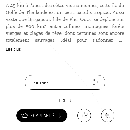
A 45 km à l’ouest des côtes vietnamiennes, cette île du
Golfe de Thaïlande est un petit paradis tropical. Aussi
vaste que Singapour, l'île de Phu Quoc se déploie sur
plus de 500 km2 entre collines, montagnes, forêts
vierges et plages de rêve, dont certaines sont encore
totalement sauvages. Idéal pour s’adonner au
snorkeling et à la plongée, cette île nature est aussi une
Lire plus
destination propice au trekking, notamment au nord de
l’île plus montagneux où l’on trouve des cascades, des
rivières et une jungle très dense. Ne manquez pas la
visite d’une ferme perlière, l’une des spécialités de Phu
Quoc.
FILTRER
TRIER
POPULARITÉ