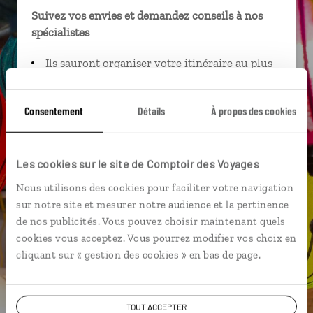
Suivez vos envies et demandez conseils à nos
spécialistes
Ils sauront organiser votre itinéraire au plus
près de vos envies et de la réalité du pays.
Échangez en face à face ou depuis nos studios
Consentement
Détails
À propos des cookies
connectés en agence, mais aussi par email ou
téléphone.
Vous gardez le même interlocuteur avant,
Les cookies sur le site de Comptoir des Voyages
pendant et après votre voyage.
Nous utilisons des cookies pour faciliter votre navigation
sur notre site et mesurer notre audience et la pertinence
de nos publicités. Vous pouvez choisir maintenant quels
cookies vous acceptez. Vous pourrez modifier vos choix en
DEMANDER UN DEVIS
cliquant sur « gestion des cookies » en bas de page.
ou
Construisez votre voyage avec un spécialiste Vietnam
TOUT ACCEPTER