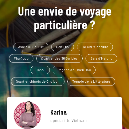
Une envie de voyage
particulière ?
Asie du Sud-Est
Can Tho
Ho Chi Minh Ville
Phu Quoc
Quartier des 36 Guildes
Baie d'Halong
Hanoi
Pagode de Thien Hau
Quartier chinois de Cho Lon
Temple de la Littérature
Karine,
spécialiste Vietnam