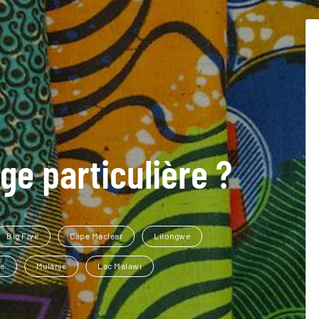
ge particulière ?
Big Five
Cape Maclear
Lilongwe
de
Mulanje
Lac Malawi