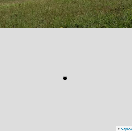
©
Mapbo