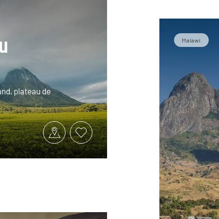
du
Malawi
and, plateau de