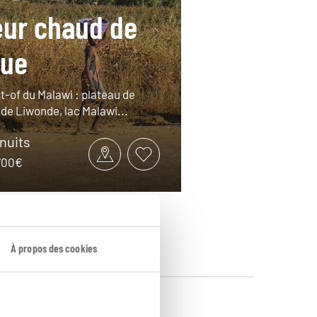
ur chaud de
que
t-of du Malawi : plateau de
de Liwonde, lac Malawi...
 nuits
3700€
À propos des cookies