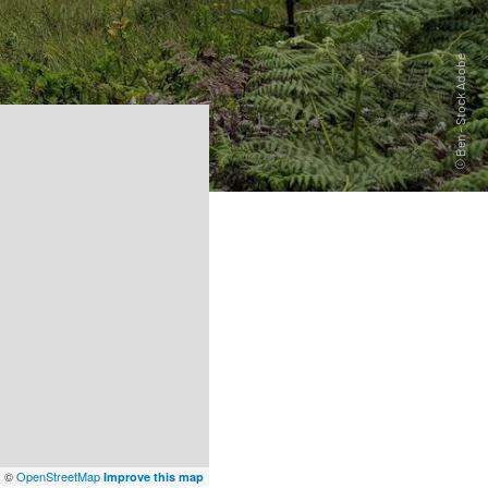
x
©
OpenStreetMap
Improve this map