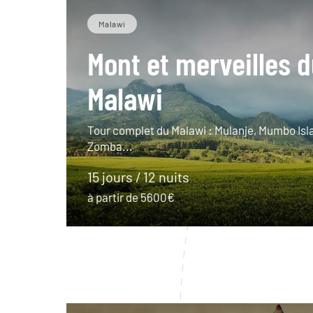
Malawi
Mont et merveilles 
Malawi
Tour complet du Malawi : Mulanje, Mumbo Isl
Zomba...
15 jours / 12 nuits
à partir de 5600€