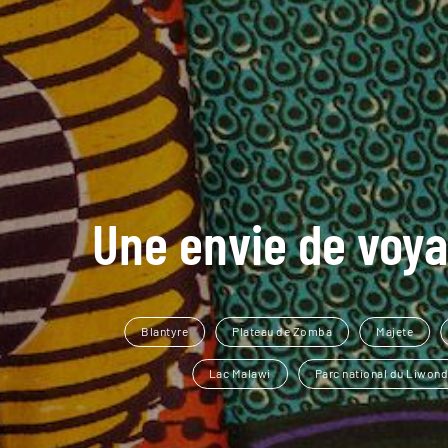
Une envie de voya
Blantyre
Plateau de Zomba
Majete
Lac Malawi
Parc national du Liwon