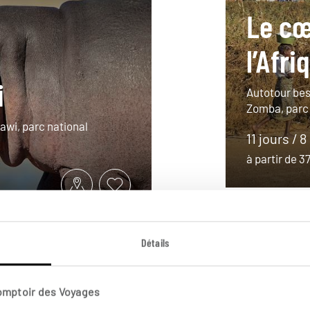
Le cœ
l’Afri
i
Autotour bes
Zomba, parc 
lawi, parc national
11 jours / 8
à partir de 
Détails
Comptoir des Voyages