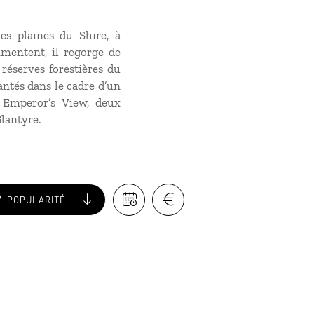
s plaines du Shire, à
imentent, il regorge de
 réserves forestières du
antés dans le cadre d’un
 Emperor’s View, deux
Blantyre.
POPULARITÉ