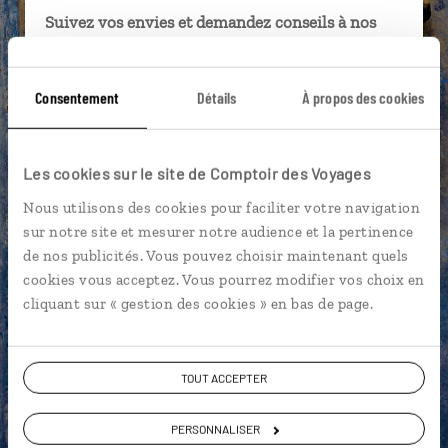
Suivez vos envies et demandez conseils à nos
spécialistes
Ils sauront organiser votre itinéraire au plus
Consentement
Détails
À propos des cookies
près de vos envies et de la réalité du pays.
Échangez en face à face ou depuis nos studios
connectés en agence, mais aussi par email ou
Les cookies sur le site de Comptoir des Voyages
téléphone.
Nous utilisons des cookies pour faciliter votre navigation
Vous gardez le même interlocuteur avant,
sur notre site et mesurer notre audience et la pertinence
pendant et après votre voyage.
de nos publicités. Vous pouvez choisir maintenant quels
cookies vous acceptez. Vous pourrez modifier vos choix en
cliquant sur « gestion des cookies » en bas de page.
DEMANDER UN DEVIS
TOUT ACCEPTER
ou
PERSONNALISER
Construisez votre voyage avec un spécialiste Malte