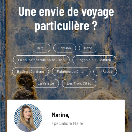
Une envie de voyage
particulière ?
Birgu
Comino
Gozo
La co-cathédrale Saint-Jean
Lagon bleu - Comino
Buskett Gardens
Falaises de Dingli
Ir-Rabat
La Valette
Les Trois Cités
Marine,
spécialiste Malte