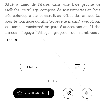
Situé à flanc de falaise, dans une baie proche de
Mellieha, ce village composé de maisonnettes en bois
très colorées a été construit au début des années 80
pour le tournage du film “Popeye le marin“, avec Robin
Williams. Transformé en parc d’attractions au fil des
années, Popeye Village propose de nombreuses
animations pour les petits et les grands : trampolines,
Lire plus
balades en bateau en été, terrasses pour le farniente et
une plage pour se baigner, avec une magnifique mer
turquoise.
FILTRER
TRIER
POPULARITÉ