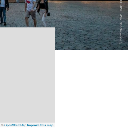
x
©
OpenStreetMap
Improve this map