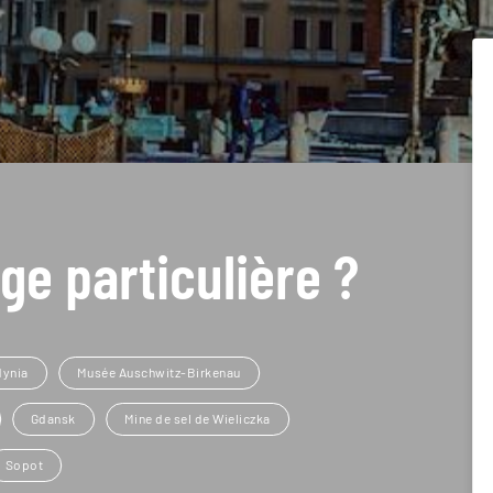
ge particulière ?
dynia
Musée Auschwitz-Birkenau
Gdansk
Mine de sel de Wieliczka
Sopot