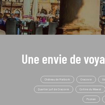
Une envie de voya
Château de Malbork
Cracovie
G
Quartier juif de Cracovie
Colline du Wawel
Poznan