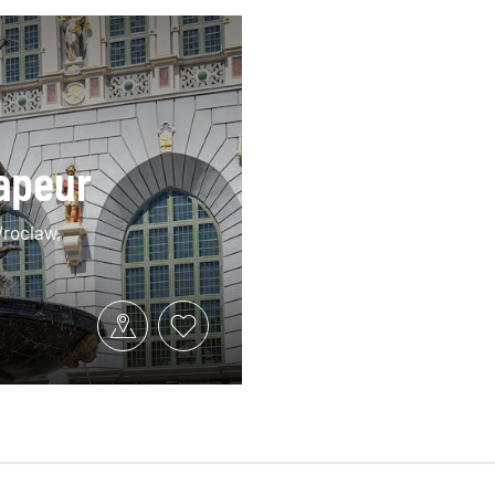
vapeur
Wroclaw,