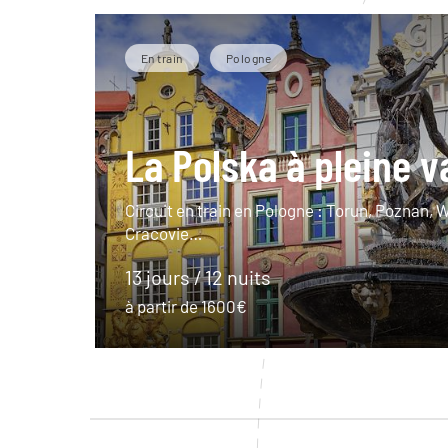
En train
Pologne
La Polska à pleine 
Circuit en train en Pologne : Torun, Poznan, 
Cracovie…
13 jours / 12 nuits
à partir de 1600€