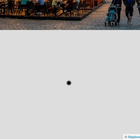
©
Mapbo