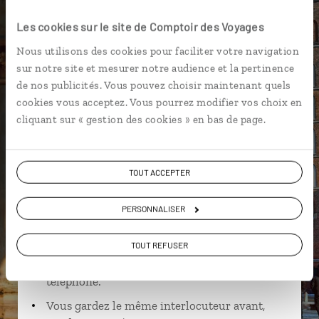
Mine de sel de Wieliczka
Poznan
Sopot
Les cookies sur le site de Comptoir des Voyages
Nous utilisons des cookies pour faciliter votre navigation
sur notre site et mesurer notre audience et la pertinence
de nos publicités. Vous pouvez choisir maintenant quels
Morgane,
cookies vous acceptez. Vous pourrez modifier vos choix en
cliquant sur « gestion des cookies » en bas de page.
spécialiste Pologne
Suivez vos envies et demandez conseils à nos
TOUT ACCEPTER
spécialistes
Ils sauront organiser votre itinéraire au plus
PERSONNALISER
près de vos envies et de la réalité du pays.
TOUT REFUSER
Échangez en face à face ou depuis nos studios
connectés en agence, mais aussi par email ou
téléphone.
Vous gardez le même interlocuteur avant,