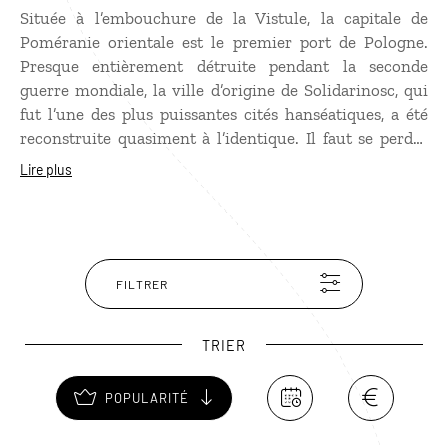
Située à l’embouchure de la Vistule, la capitale de
Poméranie orientale est le premier port de Pologne.
Presque entièrement détruite pendant la seconde
guerre mondiale, la ville d’origine de Solidarinosc, qui
fut l’une des plus puissantes cités hanséatiques, a été
reconstruite quasiment à l’identique. Il faut se perdre
dans ses petites ruelles bordées de maisons en brique
Lire plus
avec pignons à échelons, dont l’une des plus
pittoresques est la rue Mariacka. Parmi les
incontournables, l’hôtel de ville mêlant architecture
gothique et Renaissance, qui abrite le musée d’histoire
de Gdansk, la Maison d’Artus ou encore la basilique
FILTRER
Notre-Dame pour son horloge astronomique.
TRIER
POPULARITÉ