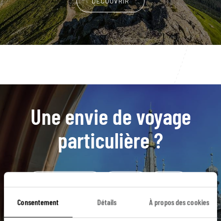
DÉCOUVRIR
Une envie de voyage
particulière ?
Château de Malbork
Cracovie
Gdynia
Musée Auschwitz-Birkenau
Quartier juif de Cracovie
Consentement
Détails
À propos des cookies
Colline du Wawel
Gdansk