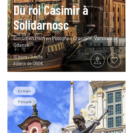
Du roi Casimir à
Solidarnosc
Circuit en train en Pologne : Cracovie, Varsovie et
Gdansk.
10 jours / 9 nuits
à partir de 1350€
En train
Pologne