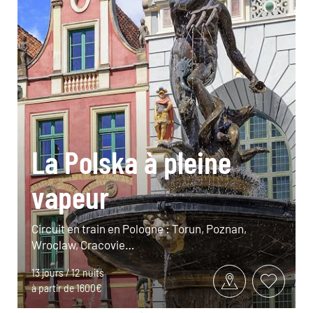
La Polska à pleine
vapeur
Circuit en train en Pologne : Torun, Poznan,
Wroclaw, Cracovie…
13 jours / 12 nuits
à partir de 1600€