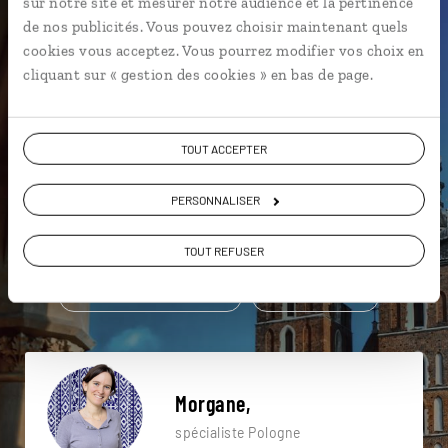
sur notre site et mesurer notre audience et la pertinence
de nos publicités. Vous pouvez choisir maintenant quels
Une envie de voyage
cookies vous acceptez. Vous pourrez modifier vos choix en
cliquant sur « gestion des cookies » en bas de page.
particulière ?
TOUT ACCEPTER
Château de Dunajec
Cracovie
Gorges de Dunajec
PERSONNALISER
Château de Malbork
Gdansk
TOUT REFUSER
Mine de sel de Wieliczka
Colline du Wawel
Gdynia
Musée Auschwitz-Birkenau
Colline du Wawel
Morgane,
spécialiste Pologne