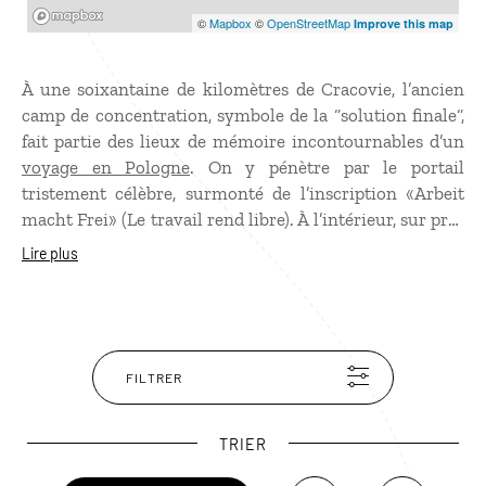
Mapbox
©
Mapbox
©
OpenStreetMap
Improve this map
À une soixantaine de kilomètres de Cracovie, l’ancien
camp de concentration, symbole de la “solution finale“,
fait partie des lieux de mémoire incontournables d’un
voyage en Pologne
. On y pénètre par le portail
tristement célèbre, surmonté de l’inscription «Arbeit
macht Frei» (Le travail rend libre). À l’intérieur, sur près
de 200 hectares, entourés de miradors et de fils
Lire plus
barbelés, sont alignés les “blocs“ où étaient entassés les
prisonniers. Plus loin, le camp d'extermination
d'Auschwitz II Birkenau où quelques habitations de
fortune, détruites par les nazis à leur départ comme les
fours crématoires, ont été reconstruites. Passé
FILTRER
l’émotion que suscite le site, la visite prend tout son
sens avec un guide ou des écouteurs fournis sur
TRIER
réservation.