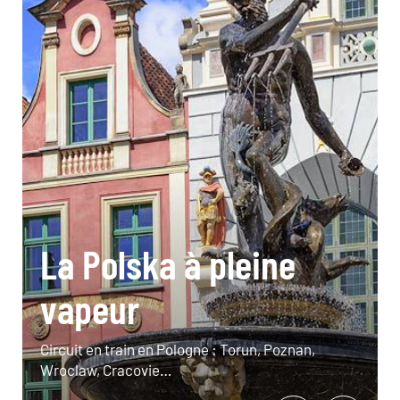
La Polska à pleine
vapeur
Circuit en train en Pologne : Torun, Poznan,
Wroclaw, Cracovie…