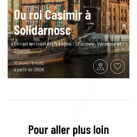
Du roi Casimir à
Solidarnosc
Circuit en train en Pologne : Cracovie, Varsovie et
Gdansk.
10 jours / 9 nuits
à partir de 1350€
Pour aller plus loin