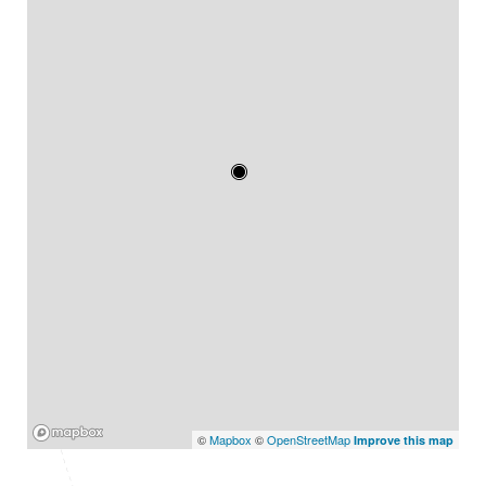
Mapbox
©
Mapbox
©
OpenStreetMap
Improve this map