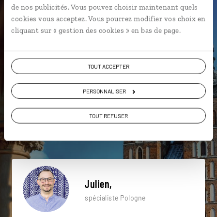
de nos publicités. Vous pouvez choisir maintenant quels
particulière ?
cookies vous acceptez. Vous pourrez modifier vos choix en
cliquant sur « gestion des cookies » en bas de page.
Abbaye de Tyniec
Château de Bouzov
TOUT ACCEPTER
Château de Ksiaz
Château de Dunajec
Cracovie
PERSONNALISER
Gorges de Dunajec
Colline du Wawel
Quartier juif de Cracovie
Musée Auschwitz-Birkenau
TOUT REFUSER
Bohême
Julien,
spécialiste Pologne