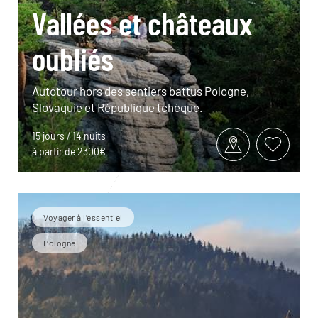
Vallées et châteaux
oubliés
Autotour hors des sentiers battus Pologne,
Slovaquie et République tchèque.
15 jours / 14 nuits
à partir de 2300€
Voyager à l’essentiel
Pologne