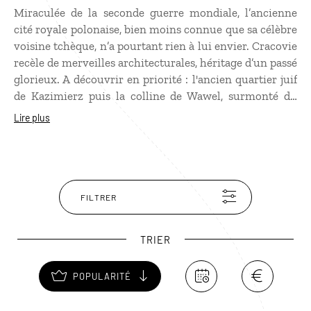
Miraculée de la seconde guerre mondiale, l’ancienne
cité royale polonaise, bien moins connue que sa célèbre
voisine tchèque, n’a pourtant rien à lui envier. Cracovie
recèle de merveilles architecturales, héritage d’un passé
glorieux. A découvrir en priorité : l'ancien quartier juif
de Kazimierz puis la colline de Wawel, surmonté du
château et de la cathédrale. Chemin faisant, n’oubliez
Lire plus
pas d’admirer les dômes baroques et les flèches dorées
des églises et terminez votre parcours par la place du
Grand Marché, Rynek Glowny, la plus grande d’Europe,
dominée par la Halle aux Draps, magnifique bâtiment
Renaissance où vous pourrez faire le plein de
FILTRER
souvenirs.
TRIER
POPULARITÉ