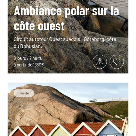
Ambiance polar sur la
côte ouest
Circuit autotour Ouest suédois : Göteborg, côte
du Bohuslän.
8 jours / 7 nuits
à partir de 1850€
Suède