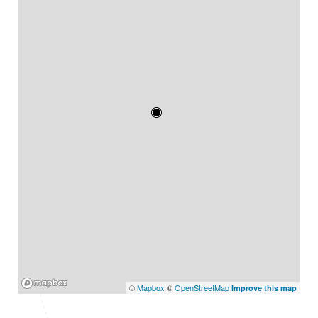
Mapbox
©
Mapbox
©
OpenStreetMap
Improve this map