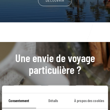
DÉCOUVRIR
Une envie de voyage
particulière ?
Camilla Läckberg
Edshultshall
Fjallbacka
Grundsund
Île de Kladesholmen
Consentement
Détails
À propos des cookies
Archipel de Stockholm
Côte de Bohuslän
Falun