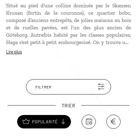
Situé au pied d’une colline dominée par le Skansen
Kronan (fortin de la couronne), ce quartier bobo,
composé d’anciens entrepôts, de jolies maisons en bois
et de ruelles pavées, est l’un des plus ancien de
Göteborg. Autrefois habité par les classes populaires,
Haga s’est petit à petit embourgeoisé. On y trouve une
foule d’antiquaires et de brocanteurs, de friperies, et de
Lire plus
magasins de design, mais aussi de nombreux bars aux
terrasses sympathiques, idéales pour prendre un “ficka“
(la pause café typiquement suédoise).
FILTRER
TRIER
POPULARITÉ