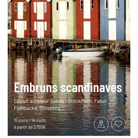
Embruns scandinaves
Circuit autotour Suède : Stockholm, Falun,
Fjallbacka, Göteborg...
15 jours / 14 nuits
à partir de 2750€