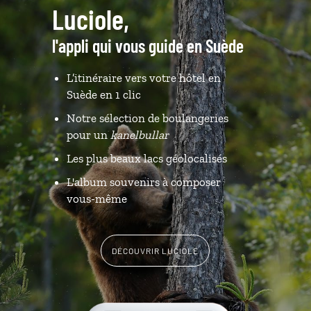
Luciole,
l'appli qui vous guide en Suède
L’itinéraire vers votre hôtel en
Suède en 1 clic
Notre sélection de boulangeries
pour un
kanelbullar
Les plus beaux lacs géolocalisés
L'album souvenirs à composer
vous-même
DÉCOUVRIR LUCIOLE