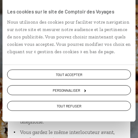
Fotografiska
Côte de Bohuslän
Les cookies sur le site de Comptoir des Voyages
Nous utilisons des cookies pour faciliter votre navigation
sur notre site et mesurer notre audience et la pertinence
de nos publicités. Vous pouvez choisir maintenant quels
Manon,
cookies vous acceptez. Vous pourrez modifier vos choix en
cliquant sur « gestion des cookies » en bas de page.
spécialiste Suède
Suivez vos envies et demandez conseils à nos
TOUT ACCEPTER
spécialistes
Ils sauront organiser votre itinéraire au plus
PERSONNALISER
près de vos envies et de la réalité du pays.
TOUT REFUSER
Échangez en face à face ou depuis nos studios
connectés en agence, mais aussi par email ou
téléphone.
Vous gardez le même interlocuteur avant,