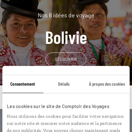
Nos 6 idées de voyage
Bolivie
DÉCOUVRIR
Consentement
Détails
À propos des cookies
Les cookies sur le site de Comptoir des Voyages
Nous utilisons des cookies pour faciliter votre navigation
Une envie de voyage
sur notre site et mesurer notre audience et la pertinence
de nos publicités. Vous pouvez choisir maintenant quels