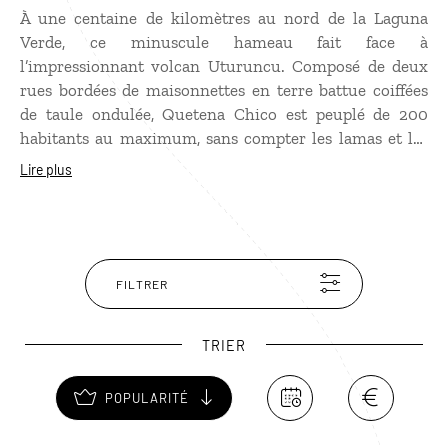
À une centaine de kilomètres au nord de la Laguna
Verde, ce minuscule hameau fait face à
l’impressionnant volcan Uturuncu. Composé de deux
rues bordées de maisonnettes en terre battue coiffées
de taule ondulée, Quetena Chico est peuplé de 200
habitants au maximum, sans compter les lamas et les
alpagas qui se baladent en liberté ! Une halte
Lire plus
incontournable pour les voyageurs qui partent à la
découverte du volcan.
FILTRER
TRIER
POPULARITÉ