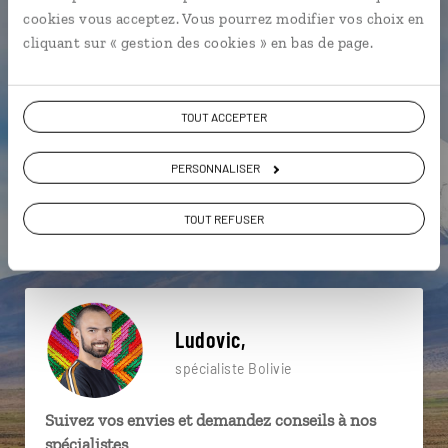
particulière ?
cookies vous acceptez. Vous pourrez modifier vos choix en
cliquant sur « gestion des cookies » en bas de page.
Altiplano
Cerro Rico
Copacabana
TOUT ACCEPTER
Aguas Calientes
Andes
PERSONNALISER
Cités coloniales boliviennes
Désert
TOUT REFUSER
Désert de Siloli
La Paz
Andes
Ludovic,
spécialiste Bolivie
Suivez vos envies et demandez conseils à nos
spécialistes