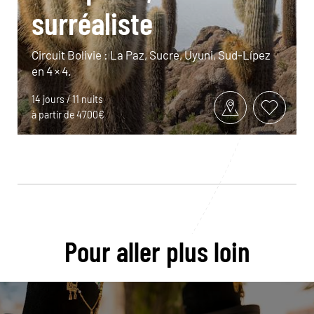
surréaliste
Circuit Bolivie : La Paz, Sucre, Uyuni, Sud-Lípez
en 4 × 4.
14 jours / 11 nuits
à partir de 4700€
Pour aller plus loin