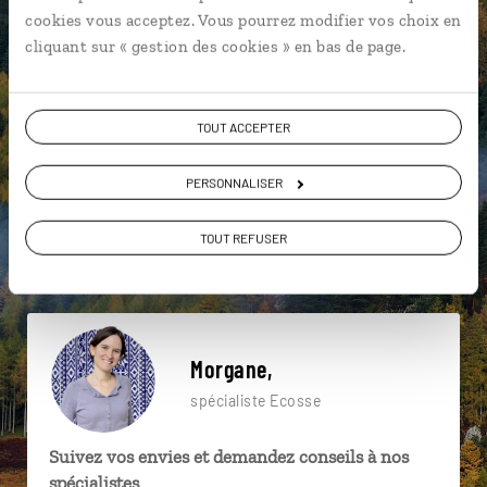
particulière ?
cookies vous acceptez. Vous pourrez modifier vos choix en
cliquant sur « gestion des cookies » en bas de page.
Arthur's Seat
Château de Dunstaffnage
TOUT ACCEPTER
Edimbourg
Blair Atholl
Château d'Edimbourg
PERSONNALISER
Crianlarich
Ayrshire
Brodick Castle
TOUT REFUSER
Cap de Galloway
Château d'Edimbourg
Morgane,
spécialiste Ecosse
Suivez vos envies et demandez conseils à nos
spécialistes