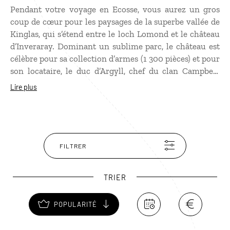
Pendant votre voyage en Ecosse, vous aurez un gros
coup de cœur pour les paysages de la superbe vallée de
Kinglas, qui s’étend entre le loch Lomond et le château
d’Inveraray. Dominant un sublime parc, le château est
célèbre pour sa collection d’armes (1 300 pièces) et pour
son locataire, le duc d’Argyll, chef du clan Campbell,
himself ! On peut d’ailleurs savoir quand le duc est
Lire plus
présent au château grâce au drapeau qui flotte sur le
toit quand le chef de clan est là.
FILTRER
TRIER
POPULARITÉ