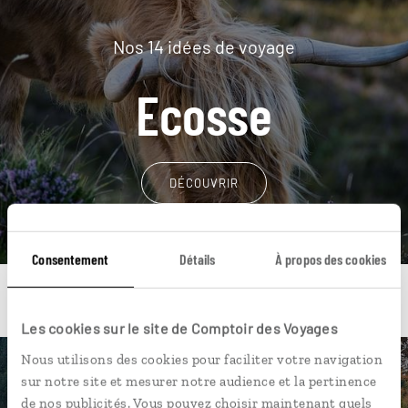
Nos 14 idées de voyage
Ecosse
DÉCOUVRIR
Consentement
Détails
À propos des cookies
Les cookies sur le site de Comptoir des Voyages
Nous utilisons des cookies pour faciliter votre navigation
Une envie de voyage
sur notre site et mesurer notre audience et la pertinence
de nos publicités. Vous pouvez choisir maintenant quels