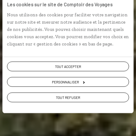
Scotlandothérapie
Les cookies sur le site de Comptoir des Voyages
Nous utilisons des cookies pour faciliter votre navigation
Circuit autotour de la région des lochs à la capitale
sur notre site et mesurer notre audience et la pertinence
Édimbourg.
de nos publicités. Vous pouvez choisir maintenant quels
cookies vous acceptez. Vous pourrez modifier vos choix en
cliquant sur « gestion des cookies » en bas de page.
Voir les 868 avis sur les voyages en Ecosse
TOUT ACCEPTER
VOIR LA GALERIE PHOTOS
PERSONNALISER
TOUT REFUSER