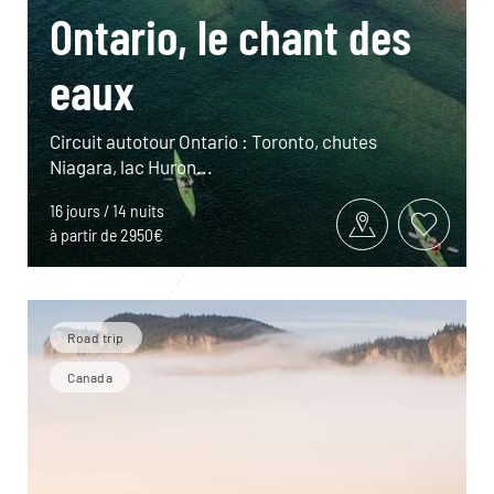
Ontario, le chant des
eaux
Circuit autotour Ontario : Toronto, chutes
Niagara, lac Huron...
16 jours / 14 nuits
à partir de 2950€
Road trip
Canada