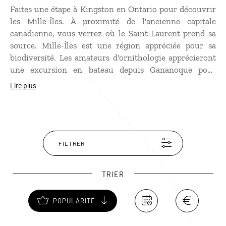
Faites une étape à Kingston en Ontario pour découvrir
les Mille-Îles. À proximité de l'ancienne capitale
canadienne, vous verrez où le Saint-Laurent prend sa
source. Mille-Îles est une région appréciée pour sa
biodiversité. Les amateurs d'ornithologie apprécieront
une excursion en bateau depuis Gananoque pour
observer quelques beaux spécimens d’oiseaux sur l'une
Lire plus
des 1 800 îles de la région ! Le parc national des Mille-
Îles compte une vingtaine d'îles et de beaux sentiers de
randonnée.
FILTRER
TRIER
POPULARITÉ