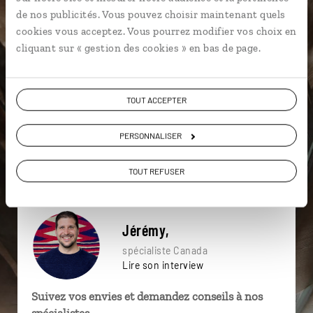
particulière ?
de nos publicités. Vous pouvez choisir maintenant quels
cookies vous acceptez. Vous pourrez modifier vos choix en
cliquant sur « gestion des cookies » en bas de page.
Amérindiens
Canal Rideau
CN Tower
TOUT ACCEPTER
Acadie
Baie des Chaleurs
Baleine
Baie Saint Paul
Baleine au Canada
Canoë kayak
PERSONNALISER
Baie Géorgienne
TOUT REFUSER
Jérémy,
spécialiste Canada
Lire son interview
Suivez vos envies et demandez conseils à nos
spécialistes