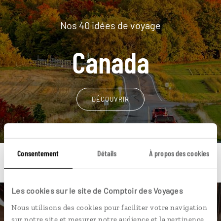
Nos 40 idées de voyage
Canada
DÉCOUVRIR
Consentement
Détails
À propos des cookies
Les cookies sur le site de Comptoir des Voyages
Une envie de voyage
Nous utilisons des cookies pour faciliter votre navigation
sur notre site et mesurer notre audience et la pertinence