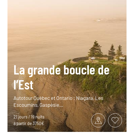
La grande boucle de
l’Est
Autotour Québec et Ontario : Niagara, Les
Escoumins, Gaspésie…
21 jours / 19 nuits
à partir de 3750€