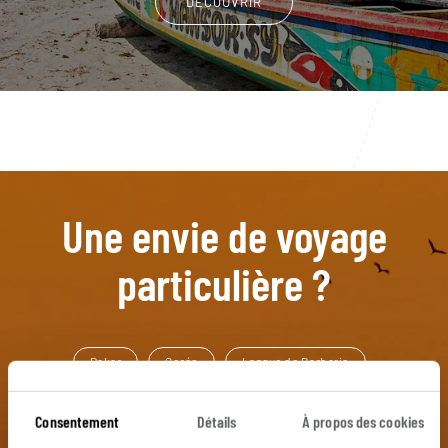
DÉCOUVRIR
Une envie de voyage
particulière ?
Dakar
Gorée
Langue de Barbarie
Parc du Djoudj
Réserve de Bandia
Île de Gorée
Consentement
Détails
À propos des cookies
Petite Côte
Saly
Saint Louis