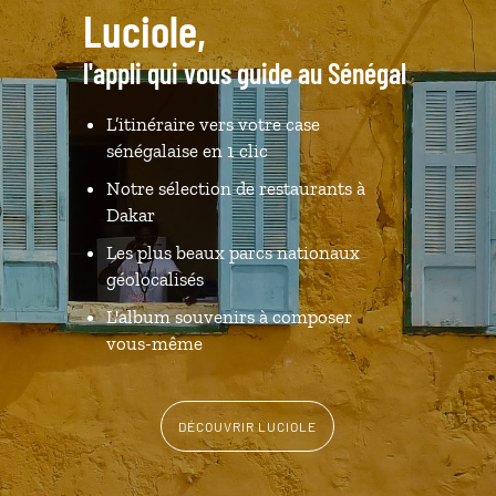
Luciole,
l'appli qui vous guide au Sénégal
L’itinéraire vers votre case
sénégalaise en 1 clic
Notre sélection de restaurants à
Dakar
Les plus beaux parcs nationaux
géolocalisés
L'album souvenirs à composer
vous-même
DÉCOUVRIR LUCIOLE