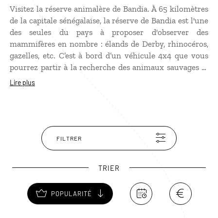
Visitez la réserve animalère de Bandia. À 65 kilomètres
de la capitale sénégalaise, la réserve de Bandia est l'une
des seules du pays à proposer d'observer des
mammifères en nombre : élands de Derby, rhinocéros,
gazelles, etc. C’est à bord d’un véhicule 4x4 que vous
pourrez partir à la recherche des animaux sauvages et
de l'étonnante forêt de baobabs qui s'y trouve. Pour
Lire plus
prolonger votre escapade sénégalaise par quelques
jours de farniente les plages de Saly vous tendent les
bras.
FILTRER
TRIER
POPULARITÉ