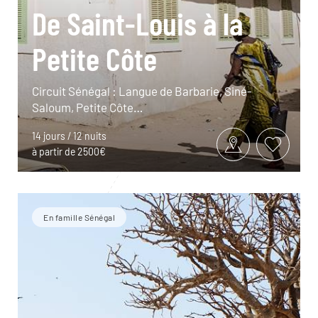
De Saint-Louis à la
Petite Côte
Circuit Sénégal : Langue de Barbarie, Siné-
Saloum, Petite Côte…
14 jours / 12 nuits
à partir de 2500€
En famille Sénégal