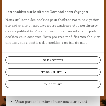
Fleuve Sénégal
Les cookies sur le site de Comptoir des Voyages
Nous utilisons des cookies pour faciliter votre navigation
sur notre site et mesurer notre audience et la pertinence
de nos publicités. Vous pouvez choisir maintenant quels
Anna,
cookies vous acceptez. Vous pourrez modifier vos choix en
spécialiste Sénégal
cliquant sur « gestion des cookies » en bas de page.
Suivez vos envies et demandez conseils à nos
spécialistes
TOUT ACCEPTER
Ils sauront organiser votre itinéraire au plus
PERSONNALISER
près de vos envies et de la réalité du pays.
Échangez en face à face ou depuis nos studios
TOUT REFUSER
connectés en agence, mais aussi par email ou
téléphone.
Vous gardez le même interlocuteur avant,