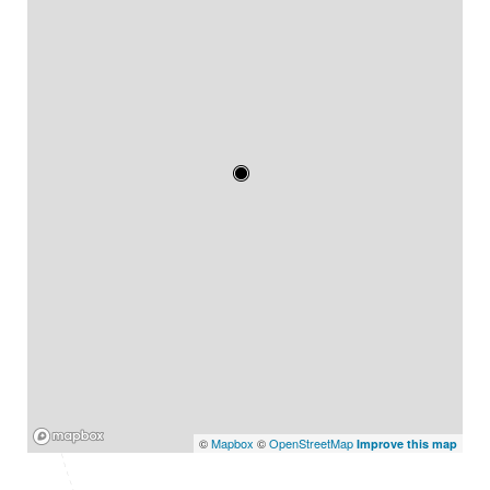
Mapbox
©
Mapbox
©
OpenStreetMap
Improve this map