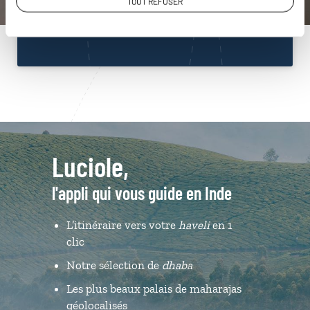
TOUT REFUSER
Du lundi au samedi de 09h30 à 18h30
Luciole,
l'appli qui vous guide en Inde
L’itinéraire vers votre
haveli
en 1
clic
Notre sélection de
dhaba
Les plus beaux palais de maharajas
géolocalisés