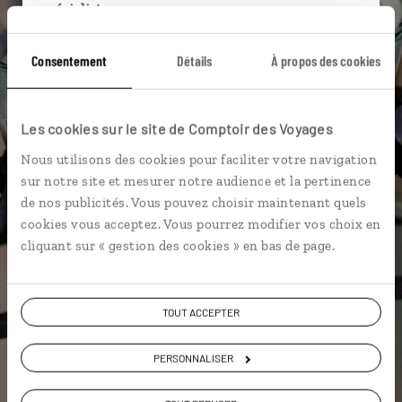
spécialistes
Ils sauront organiser votre itinéraire au plus
Consentement
Détails
À propos des cookies
près de vos envies et de la réalité du pays.
Échangez en face à face ou depuis nos studios
connectés en agence, mais aussi par email ou
Les cookies sur le site de Comptoir des Voyages
téléphone.
Nous utilisons des cookies pour faciliter votre navigation
Vous gardez le même interlocuteur avant,
sur notre site et mesurer notre audience et la pertinence
pendant et après votre voyage.
de nos publicités. Vous pouvez choisir maintenant quels
cookies vous acceptez. Vous pourrez modifier vos choix en
cliquant sur « gestion des cookies » en bas de page.
DEMANDER UN DEVIS
TOUT ACCEPTER
ou
Construisez votre voyage avec un spécialiste Inde
PERSONNALISER
01 86 95 65 25