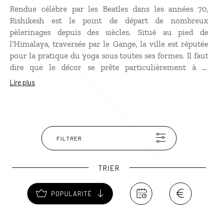
Rendue célèbre par les Beatles dans les années 70,
Rishikesh est le point de départ de nombreux
pèlerinages depuis des siècles. Situé au pied de
l’Himalaya, traversée par le Gange, la ville est réputée
pour la pratique du yoga sous toutes ses formes. Il faut
dire que le décor se prête particulièrement à la
méditation : suspendues au-dessus du fleuve sacré, les
Lire plus
ruelles étroites et sinueuses de la vieille ville de
Rishikesh sont bordées de maisons accrochées à flanc
de collines et de temples qui s’illuminent à la tombée
de la nuit, tandis que s’élèvent les prières. Magique !
FILTRER
TRIER
POPULARITÉ