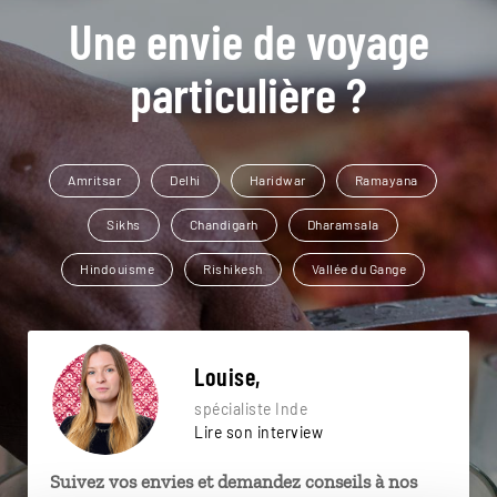
Une envie de voyage
particulière ?
Amritsar
Delhi
Haridwar
Ramayana
Sikhs
Chandigarh
Dharamsala
Hindouisme
Rishikesh
Vallée du Gange
Louise,
spécialiste Inde
Lire son interview
Suivez vos envies et demandez conseils à nos