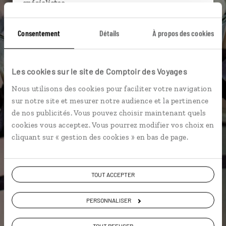
spécialistes
Ils sauront organiser votre itinéraire au plus
Consentement
Détails
À propos des cookies
près de vos envies et de la réalité du pays.
Échangez en face à face ou depuis nos studios
connectés en agence, mais aussi par email ou
Les cookies sur le site de Comptoir des Voyages
téléphone.
Nous utilisons des cookies pour faciliter votre navigation
Vous gardez le même interlocuteur avant,
sur notre site et mesurer notre audience et la pertinence
pendant et après votre voyage.
de nos publicités. Vous pouvez choisir maintenant quels
cookies vous acceptez. Vous pourrez modifier vos choix en
cliquant sur « gestion des cookies » en bas de page.
DEMANDER UN DEVIS
TOUT ACCEPTER
ou
Construisez votre voyage avec un spécialiste Inde
PERSONNALISER
01 86 95 65 25