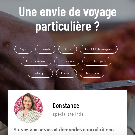
Une envie de voyage
particulière ?
Agra
Bundi
Delhi
Fort Mehrangarh
Hindouisme
Bishnoïs
Chittorgarh
Fatehpur
Haveli
Jodhpur
Constance,
spécialiste Inde
Suivez vos envies et demandez conseils à nos