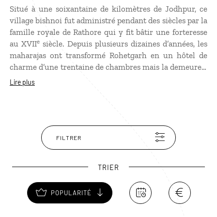
Situé à une soixantaine de kilomètres de Jodhpur, ce
village bishnoi fut administré pendant des siècles par la
famille royale de Rathore qui y fit bâtir une forteresse
e
au XVII
siècle. Depuis plusieurs dizaines d’années, les
maharajas ont transformé Rohetgarh en un hôtel de
charme d’une trentaine de chambres mais la demeure a
gardé son cachet avec des meubles d’époque, des
Lire plus
paravents colorés et quelques belles fresques. Les
propriétaires organisent de nombreuses excursions,
dont des balades cheval, dans le désert, à la rencontre
du peuple bishnoi.
FILTRER
TRIER
POPULARITÉ