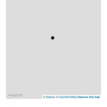
Mapbox
©
Mapbox
©
OpenStreetMap
Improve this map