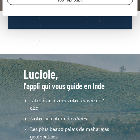
TOUT REFUSER
Du lundi au samedi de 09h30 à 18h30
Luciole,
l'appli qui vous guide en Inde
L’itinéraire vers votre
haveli
en 1
clic
Notre sélection de
dhaba
Les plus beaux palais de maharajas
géolocalisés