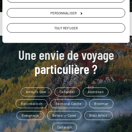
PERSONNALISER
TOUT REFUSER
Une envie de voyage
particulière ?
Arthur's Seat
Callander
Aberdeen
Ballindalloch
Balmoral Castle
Braemar
Beaumaris
Betws-y-Coed
Blair Atholl
Callanish