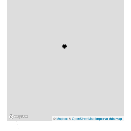
Mapbox
©
Mapbox
©
OpenStreetMap
Improve this map