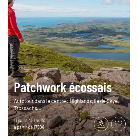
Patchwork écossais
Autotour dans le centre : Highlands, île de Skye,
Trossachs...
11 jours / 10 nuits
à partir de 1750€