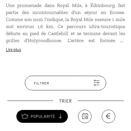
Une promenade dans Royal Mile, à Édimbourg, fait
partie des incontournables d'un séjour en Ecosse.
Comme son nom l'indique, la Royal Mile mesure 1 mile
soit environ 1,6 km. Ce parcours ultra-touristique
débute au pied de Castlehill et se termine devant les
grilles d’Holyroodhouse. L’artère est formée de
plusieurs rues qui se suivent : Lawnmarket, High
Lire plus
Street, Canongate, Abbey Street, bordées des principales
attractions que recèle Old Town. Ne manquez pas la
Camera Obscura, la cathédrale Saint-Gilles, les venelles
sombres de Mary King’s Close, the Old Children’s
Bookshelf et ses trésors de littérature enfantine dans
FILTRER
des éditions originales… sans oublier une pause dans un
pub typique !
TRIER
POPULARITÉ