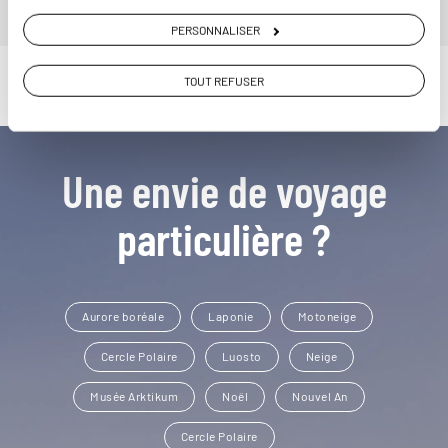
PERSONNALISER
TOUT REFUSER
Une envie de voyage
particulière ?
Aurore boréale
Laponie
Motoneige
Cercle Polaire
Luosto
Neige
Musée Arktikum
Noël
Nouvel An
Cercle Polaire