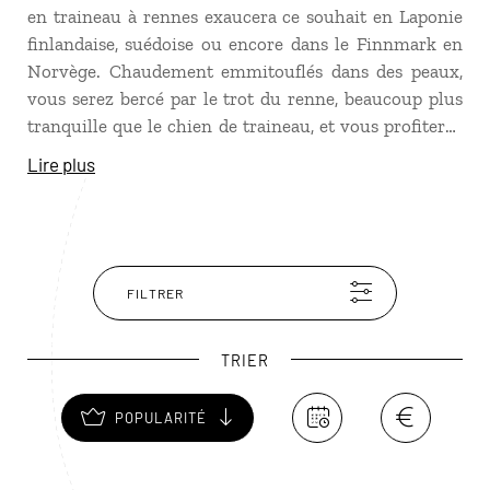
en traineau à rennes exaucera ce souhait en Laponie
finlandaise, suédoise ou encore dans le Finnmark en
Norvège. Chaudement emmitouflés dans des peaux,
vous serez bercé par le trot du renne, beaucoup plus
tranquille que le chien de traineau, et vous profiterez
du silence et de la beauté des paysages de forêts
Lire plus
enneigées, de lacs gelés et de plaines immaculées.
FILTRER
TRIER
POPULARITÉ