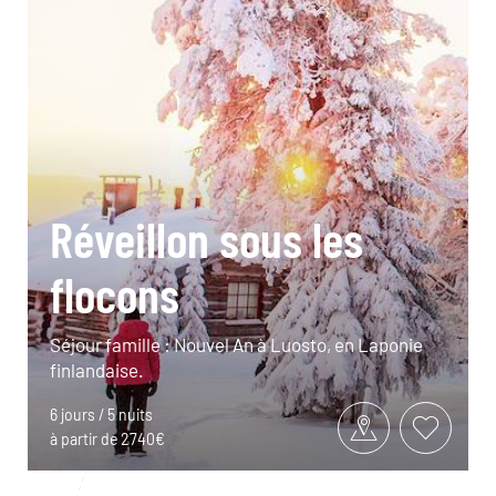
Réveillon sous les
flocons
Séjour famille : Nouvel An à Luosto, en Laponie
finlandaise.
6 jours / 5 nuits
à partir de 2740€