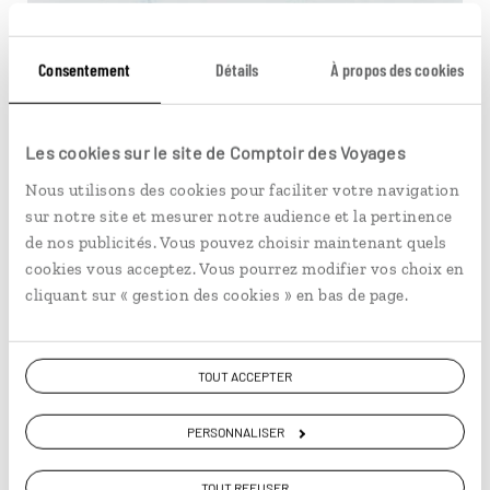
Sous les flocons du
Consentement
Détails
À propos des cookies
Yukon
Les cookies sur le site de Comptoir des Voyages
Autotour Yukon en hiver : traîneau à chiens et
aurores boréales.
Nous utilisons des cookies pour faciliter votre navigation
sur notre site et mesurer notre audience et la pertinence
11 jours / 9 nuits
de nos publicités. Vous pouvez choisir maintenant quels
à partir de 3600€
cookies vous acceptez. Vous pourrez modifier vos choix en
cliquant sur « gestion des cookies » en bas de page.
Norvège
TOUT ACCEPTER
PERSONNALISER
TOUT REFUSER