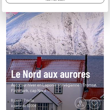
Le Nord aux aurores
Autotour hiver en Laponie norvégienne : Tromsø,
Finnmark, cap Nord…
8 jours / 7 nuits
à partir de 3200€