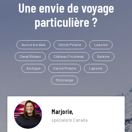
Une envie de voyage
particulière ?
Aurore boréale
Cercle Polaire
Laponie
Canal Rideau
Château Frontenac
Baleine
Arctique
Cercle Polaire
Laponie
Motoneige
Marjorie,
spécialiste Canada