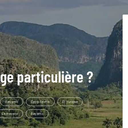
ge particulière ?
Bayamo
Cayo Saetia
El Yunque
La Havane
Bayamo