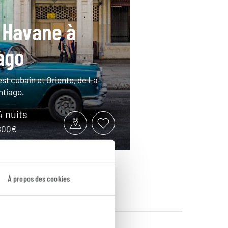
 Havane à
ago
st cubain et Oriente, de La
ntiago.
14 nuits
2800€
À propos des cookies