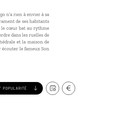
o n’a rien à envier à sa
érament de ses habitants
nt le cœur bat au rythme
erdre dans les ruelles de
thédrale et la maison de
r écouter le fameux Son
POPULARITÉ