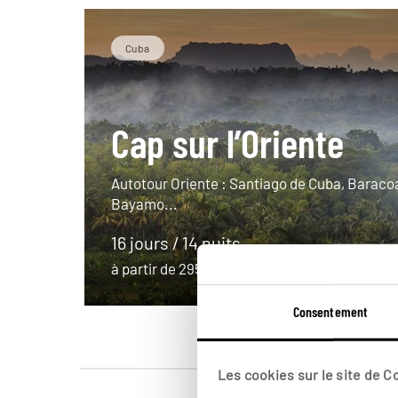
Cuba
Cap sur l’Oriente
Autotour Oriente : Santiago de Cuba, Baracoa
Bayamo...
16 jours / 14 nuits
à partir de 2950€
Consentement
Les cookies sur le site de 