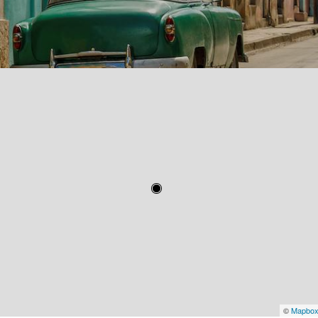
©
Mapbo