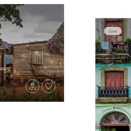
Cuba
iago.