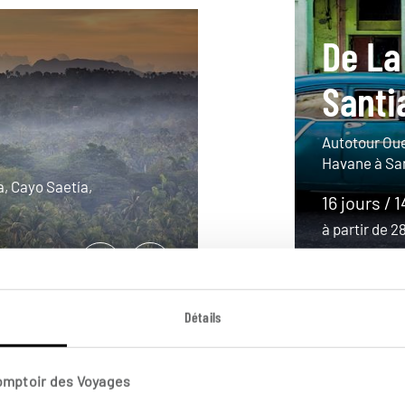
De La
Santi
Autotour Oue
Havane à Sa
, Cayo Saetía,
16 jours / 
à partir de 
Détails
Comptoir des Voyages