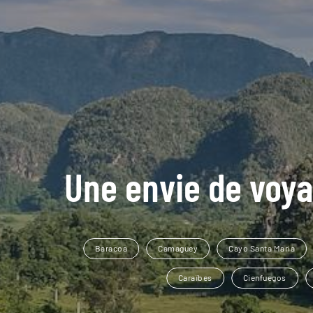
Une envie de voya
Baracoa
Camaguey
Cayo Santa Maria
Caraïbes
Cienfuegos