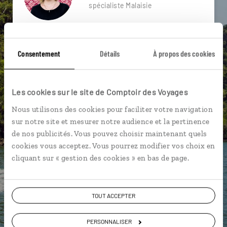
spécialiste Malaisie
Suivez vos envies et demandez conseils à nos
spécialistes
Consentement
Détails
À propos des cookies
Ils sauront organiser votre itinéraire au plus
près de vos envies et de la réalité du pays.
Les cookies sur le site de Comptoir des Voyages
Échangez en face à face ou depuis nos studios
connectés en agence, mais aussi par email ou
Nous utilisons des cookies pour faciliter votre navigation
téléphone.
sur notre site et mesurer notre audience et la pertinence
de nos publicités. Vous pouvez choisir maintenant quels
Vous gardez le même interlocuteur avant,
cookies vous acceptez. Vous pourrez modifier vos choix en
pendant et après votre voyage.
cliquant sur « gestion des cookies » en bas de page.
TOUT ACCEPTER
DEMANDER UN DEVIS
PERSONNALISER
ou