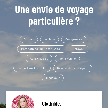
Une envie de voyage
particulière ?
Bornéo
Kuching
Orang-outan
Parc national du Mont Kinabalu
Sarawak
Kota Kinabalu
Mer de Chine
Parc national de Bako
Réserve de Semenggoh
Singapour
Clothilde,