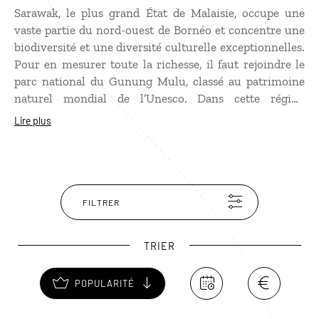
Sarawak, le plus grand État de Malaisie, occupe une
vaste partie du nord-ouest de Bornéo et concentre une
biodiversité et une diversité culturelle exceptionnelles.
Pour en mesurer toute la richesse, il faut rejoindre le
parc national du Gunung Mulu, classé au patrimoine
naturel mondial de l’Unesco. Dans cette région
spectaculaire, on découvre des formations karstiques
Lire plus
monumentales, des forêts primaires denses et la plus
grande grotte du monde, la célèbre salle du Sarawak.
Sarawak est aussi une terre de peuples : vingt-huit
groupes ethniques y cohabitent. Pour mieux
comprendre cette mosaïque humaine, une visite au
FILTRER
village culturel près de Kuching permet d’approcher
traditions et modes de vie ancestraux.
TRIER
POPULARITÉ