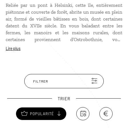
Reliée par un pont à Helsinki, cette île, entièrement
piétonne et couverte de forêt, abrite un musée en plein
air, formé de vieilles bâtisses en bois, dont certaines
datent du XVIIe siècle. En vous baladant entre les
fermes, les manoirs et les maisons rurales, dont
certaines proviennent d’Ostrobothnie, vous
découvrirez le mode de vie traditionnel finlandais. Ne
Lire plus
manquez pas l’église de Karuna en rondins de bois, l’un
des plus anciens bâtiments du site. Aux beaux jours,
l’île de Seurasaari offre une escapade bucolique
(peuplée d’oiseaux et d’écureuils) à quelques encablures
du centre d’Helsinki.
FILTRER
TRIER
POPULARITÉ