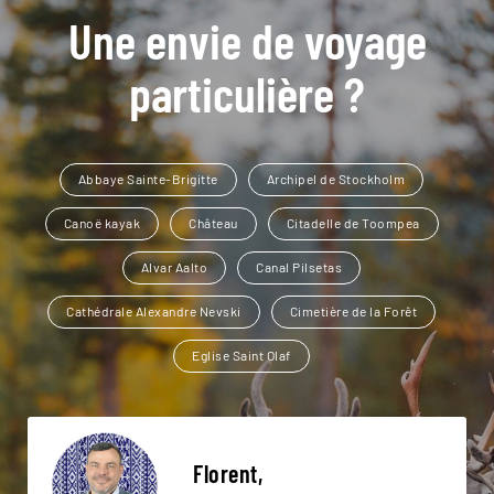
Une envie de voyage
particulière ?
Abbaye Sainte-Brigitte
Archipel de Stockholm
Canoë kayak
Château
Citadelle de Toompea
Alvar Aalto
Canal Pilsetas
Cathédrale Alexandre Nevski
Cimetière de la Forêt
Eglise Saint Olaf
Florent,