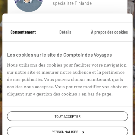
spécialiste Finlande
Suivez vos envies et demandez conseils à nos
spécialistes
Consentement
Détails
À propos des cookies
Ils sauront organiser votre itinéraire au plus
près de vos envies et de la réalité du pays.
Les cookies sur le site de Comptoir des Voyages
Échangez en face à face ou depuis nos studios
connectés en agence, mais aussi par email ou
Nous utilisons des cookies pour faciliter votre navigation
téléphone.
sur notre site et mesurer notre audience et la pertinence
de nos publicités. Vous pouvez choisir maintenant quels
Vous gardez le même interlocuteur avant,
cookies vous acceptez. Vous pourrez modifier vos choix en
pendant et après votre voyage.
cliquant sur « gestion des cookies » en bas de page.
TOUT ACCEPTER
DEMANDER UN DEVIS
PERSONNALISER
ou