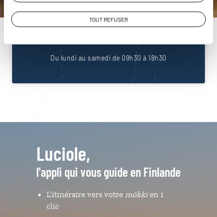
Construisez votre voyage avec un spécialiste Finlande
TOUT REFUSER
01 85 08 22 93
Du lundi au samedi de 09h30 à 18h30
Luciole,
l'appli qui vous guide en Finlande
L’itinéraire vers votre
mökki
en 1
clic