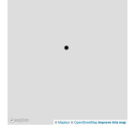
Mapbox
©
Mapbox
©
OpenStreetMap
Improve this map