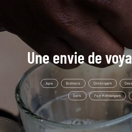
Une envie de voya
Agra
Bishnoïs
Chittorgarh
Dése
Delhi
Fort Mehrangarh