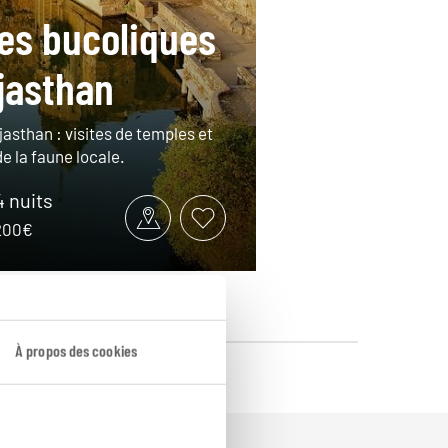
es bucoliques
jasthan
jasthan : visites de temples et
e la faune locale.
4 nuits
3200€
À propos des cookies