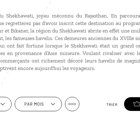
du Shekhawati, joyau méconnu du Rajasthan. En parcouran
e regretterez pas d'avoir inscrit cette destination au prog
pur et Bikaner, la région du Shekhawati abrite en effet une mu
t, les fameuses havelis. Ces demeures anciennes du XVIIIe siè
i ont fait fortune lorsque le Shekhawati était un grand c
nes en provenance d’Asie mineure. Voulant rivaliser avec les
 commerçants ont richement décoré leurs havelis de magnif
aptivent encore aujourd'hui les voyageurs.
PAR MOIS
TRIER