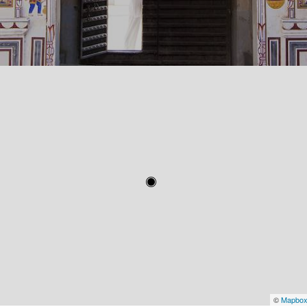
©
Mapbo