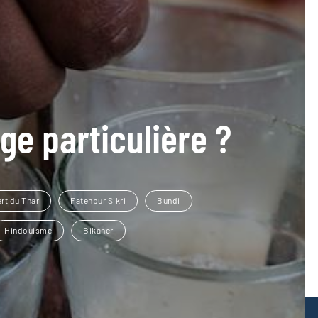
ge particulière ?
rt du Thar
Fatehpur Sikri
Bundi
Hindouisme
Bikaner