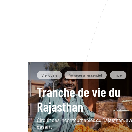
Vie locale
Voyager à l’essentiel
Inde
Tranche de vie du
Rajasthan
Circuit des incontournables du Rajasthan, ave
désert.