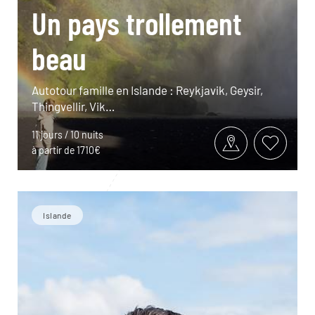
Un pays trollement
beau
Autotour famille en Islande : Reykjavik, Geysir,
Thingvellir, Vik…
11 jours / 10 nuits
à partir de 1710€
Islande