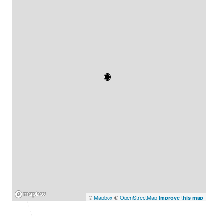
Mapbox
©
Mapbox
©
OpenStreetMap
Improve this map