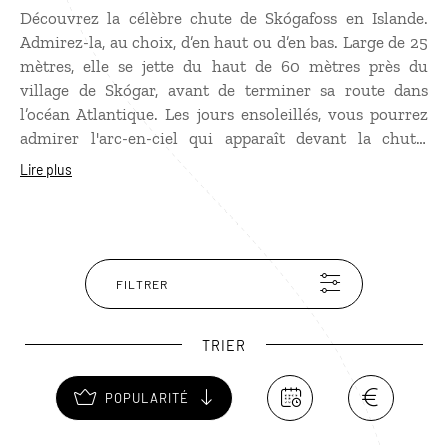
Découvrez la célèbre chute de Skógafoss en Islande.
Admirez-la, au choix, d’en haut ou d’en bas. Large de 25
mètres, elle se jette du haut de 60 mètres près du
village de Skógar, avant de terminer sa route dans
l’océan Atlantique. Les jours ensoleillés, vous pourrez
admirer l'arc-en-ciel qui apparaît devant la chute.
Partez sur les traces du trésor de Prasi Porolfsson, un
Lire plus
Viking très avare… Selon les sagas islandaises, il aurait
dissimulé sa fortune dans une cavité derrière le rideau
d’eau. Un téméraire parvint à mettre la main sur le
coffre rempli d’or. Mais la poignée se serait détachée du
butin qui sombra dans les remous. À l'écomusée de
FILTRER
Skógar, vous pourrez voir ce gros anneau, preuve que la
légende n'en est peut-être pas une !
TRIER
POPULARITÉ