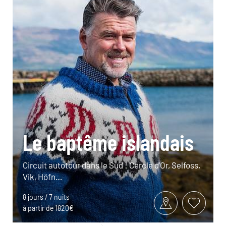
Le baptême islandais
Circuit autotour dans le Sud : Cercle d’Or, Selfoss,
Vik, Höfn…
8 jours / 7 nuits
à partir de 1820€