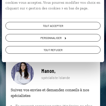
cookies vous acceptez. Vous pourrez modifier vos choix en
particulière ?
cliquant sur « gestion des cookies » en bas de page.
TOUT ACCEPTER
Blue Lagoon
Cap Ingolfshofdi
Chute d'eau
Cercle d'Or
Dyrholaey
Geyser
Akureyri
PERSONNALISER
Blue Lagoon
Dettifoss
Borgarnes
TOUT REFUSER
Manon,
spécialiste Islande
Suivez vos envies et demandez conseils à nos
spécialistes
Ils sauront organiser votre itinéraire au plus