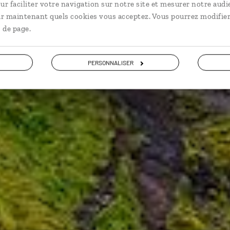
our islandais bas carbone : Vatnajökull, fjords de l’Est
ur faciliter votre navigation sur notre site et mesurer notre audi
ir maintenant quels cookies vous acceptez. Vous pourrez modifier
 de page.
Voir les 676 avis sur les voyages en Islande
PERSONNALISER
VOIR LA GALERIE PHOTOS