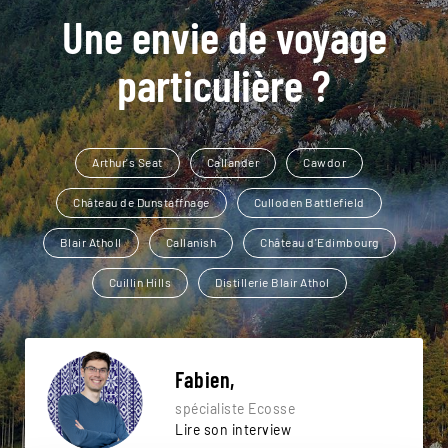
Une envie de voyage
particulière ?
Arthur's Seat
Callander
Cawdor
Château de Dunstaffnage
Culloden Battlefield
Blair Atholl
Callanish
Château d'Edimbourg
Cuillin Hills
Distillerie Blair Athol
Fabien,
spécialiste Ecosse
Lire son interview