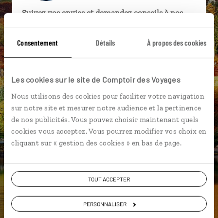
Suivez vos envies et demandez conseils à nos
spécialistes
Consentement
Détails
À propos des cookies
Ils sauront organiser votre itinéraire au plus
près de vos envies et de la réalité du pays.
Échangez en face à face ou depuis nos studios
Les cookies sur le site de Comptoir des Voyages
connectés en agence, mais aussi par email ou
Nous utilisons des cookies pour faciliter votre navigation
téléphone.
sur notre site et mesurer notre audience et la pertinence
Vous gardez le même interlocuteur avant,
de nos publicités. Vous pouvez choisir maintenant quels
pendant et après votre voyage.
cookies vous acceptez. Vous pourrez modifier vos choix en
cliquant sur « gestion des cookies » en bas de page.
DEMANDER UN DEVIS
TOUT ACCEPTER
ou
PERSONNALISER
Construisez votre voyage avec un spécialiste Ecosse