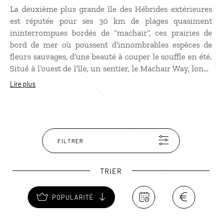
La deuxième plus grande île des Hébrides extérieures
est réputée pour ses 30 km de plages quasiment
ininterrompues bordés de “machair“, ces prairies de
bord de mer où poussent d’innombrables espèces de
fleurs sauvages, d’une beauté à couper le souffle en été.
Situé à l’ouest de l’île, un sentier, le Machair Way, longe
la côte, permet de les admirer. À l’intérieur de South
Lire plus
Uist, de petits lochs invitent à la pêche à la truite et à
l’observation des oiseaux tandis que la côte est de l’île,
d’une beauté plus inhospitalière, est dominée par
l’imposant Beinn Mhòr.
FILTRER
TRIER
POPULARITÉ