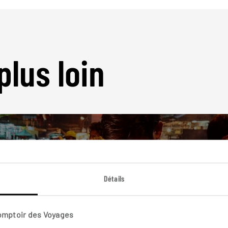
plus loin
Détails
Nos 12 idées de voyage
Thaïlande
Comptoir des Voyages