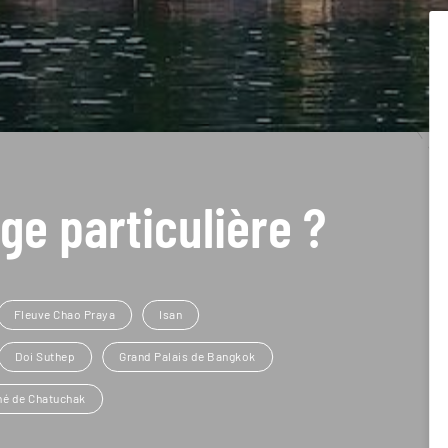
ge particulière ?
Fleuve Chao Praya
Isan
Doi Suthep
Grand Palais de Bangkok
hé de Chatuchak