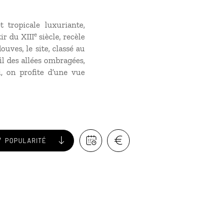
tropicale luxuriante,
e
ir du XIII
siècle, recèle
uves, le site, classé au
il des allées ombragées,
, on profite d’une vue
POPULARITÉ