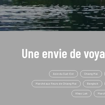
Une envie de voya
Asie du Sud-Est
Chiang Mai
Marché aux fleurs de Chiang Mai
Bangkok
Khao Lak
Marc