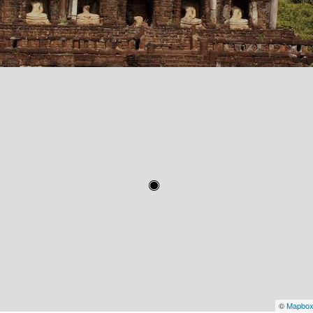
©
Mapbo