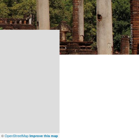
x
©
OpenStreetMap
Improve this map