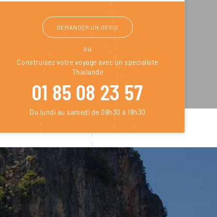
DEMANDER UN DEVIS
ou
Construisez votre voyage avec un spécialiste
Thaïlande
01 85 08 23 57
Du lundi au samedi de 09h30 à 18h30