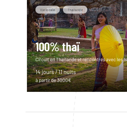
Vie locale
Thaïlande
100% thaï
Circuit en Thaïlande et rencontres avec les h
14 jours / 11 nuits
à partir de 3000€