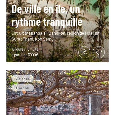
De ville en île, un
rythme tranquille
Circuit thaïlandais : Bangkok, région de Hua Hin,
Surat Thani, Koh Samui.
13 jours / 10 nuits
à partir de 3000€
Vie locale
Thaïlande