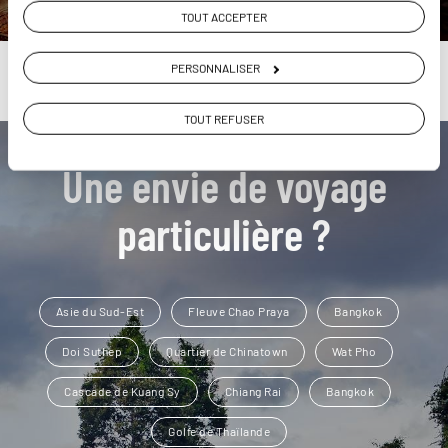
TOUT ACCEPTER
PERSONNALISER
TOUT REFUSER
Une envie de voyage
particulière ?
Asie du Sud-Est
Fleuve Chao Praya
Bangkok
Doi Suthep
Quartier de Chinatown
Wat Pho
Cascade de Kuang Sy
Chiang Rai
Bangkok
Golfe de Thaïlande