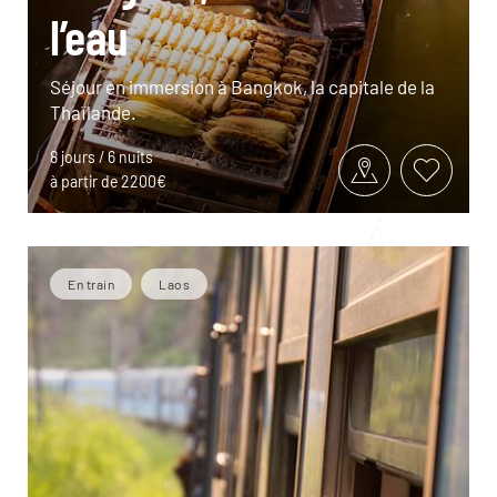
l’eau
Séjour en immersion à Bangkok, la capitale de la
Thaïlande.
8 jours / 6 nuits
à partir de 2200€
En train
Laos