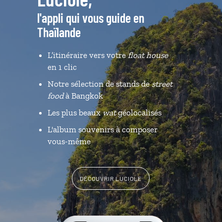
l'appli qui vous guide en
Thaïlande
L’itinéraire vers votre
float house
en 1 clic
Notre sélection de stands de
street
food
à Bangkok
Les plus beaux
wat
géolocalisés
L'album souvenirs à composer
vous-même
DÉCOUVRIR LUCIOLE