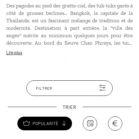
Des pagodes au pied des gratte-ciel, des tuk-tuks garés à
côté de grosses berlines… Bangkok, la capitale de la
Thaïlande, est un fascinant mélange de tradition et de
modernité. Destination à part entière, la "ville des
anges" mérite au minimum quelques jours pour être
découverte. Au bord du fleuve Chao Phraya, les toits
dorés du temple royal Wat Phra Kaeo scintillent au
Lire plus
soleil : c’est ici que l’on peut admirer le célèbre Bouddha
d’Émeraude. Mais Bangkok, c’est aussi le paradis de la
cuisine thaïlandaise, considérée comme l’une des plus
raffinées d’Asie, ainsi que la capitale des massages, à
tester absolument au Wat Pho. Lorsque la chaleur
FILTRER
devient trop lourde, on embarque à bord d’un
long-tail
pour explorer les canaux paisibles du quartier de
TRIER
Thonburi, sur l’autre rive du fleuve.
POPULARITÉ