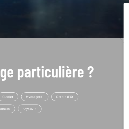
ge particulière ?
Glacier
Hveragerdi
Cercle d'Or
ullfoss
Krysuvik