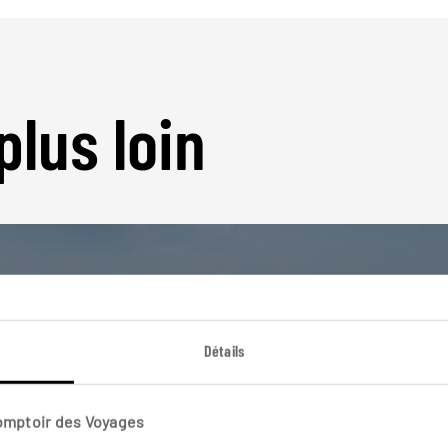
plus loin
Détails
Nos 13 idées de voyage
Islande
Comptoir des Voyages