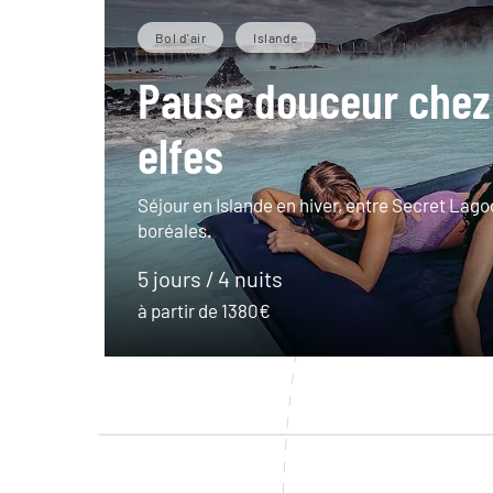
Bol d'air
Islande
Pause douceur chez
elfes
Séjour en Islande en hiver, entre Secret Lago
boréales.
5 jours / 4 nuits
à partir de 1380€