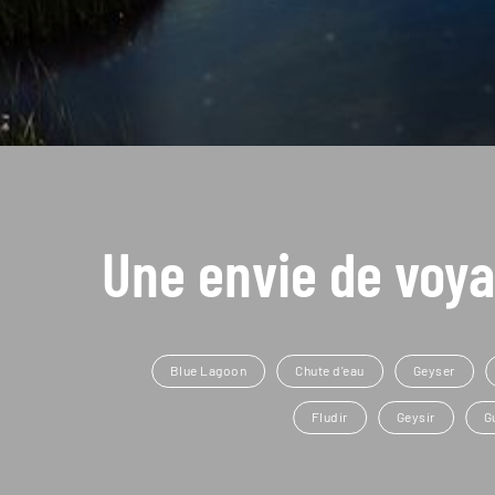
Une envie de voya
Blue Lagoon
Chute d'eau
Geyser
Fludir
Geysir
G