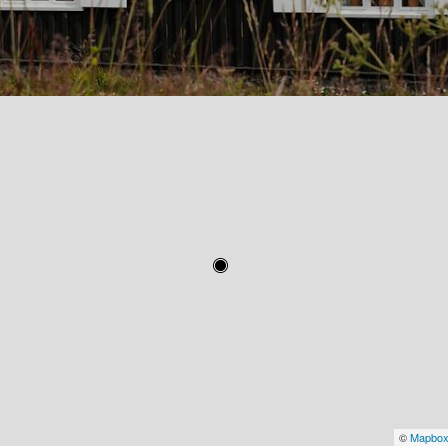
©
Mapbo