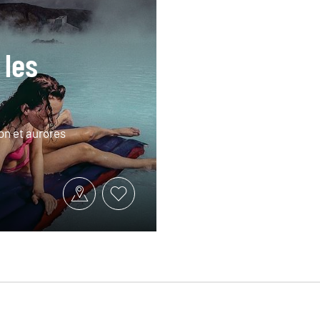
 les
on et aurores