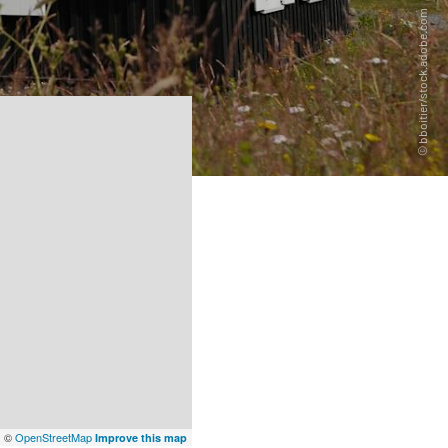
x
©
OpenStreetMap
Improve this map