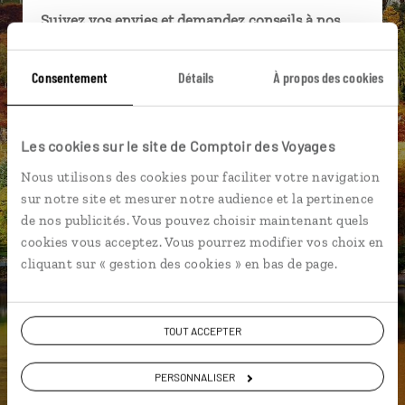
Suivez vos envies et demandez conseils à nos
spécialistes
Consentement
Détails
À propos des cookies
Ils sauront organiser votre itinéraire au plus
près de vos envies et de la réalité du pays.
Échangez en face à face ou depuis nos studios
Les cookies sur le site de Comptoir des Voyages
connectés en agence, mais aussi par email ou
téléphone.
Nous utilisons des cookies pour faciliter votre navigation
sur notre site et mesurer notre audience et la pertinence
Vous gardez le même interlocuteur avant,
de nos publicités. Vous pouvez choisir maintenant quels
pendant et après votre voyage.
cookies vous acceptez. Vous pourrez modifier vos choix en
cliquant sur « gestion des cookies » en bas de page.
DEMANDER UN DEVIS
TOUT ACCEPTER
ou
PERSONNALISER
Construisez votre voyage avec un spécialiste Ecosse