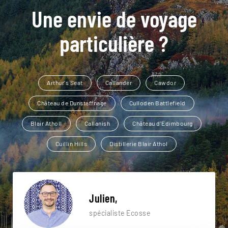
Une envie de voyage
particulière ?
Arthur's Seat
Callander
Cawdor
Château de Dunstaffnage
Culloden Battlefield
Blair Atholl
Callanish
Château d'Edimbourg
Cuillin Hills
Distillerie Blair Athol
Julien,
spécialiste Ecosse