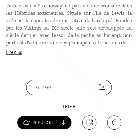
Faire escale à Stornoway fait partie d’une croisière dans
les Hébrides extérieures. Située sur l’île de Lewis, la
ville est la capitale administrative de l’archipel. Fondée
par les Vikings au IXe siècle, elle s’est développée au
siècle dernier avec l’essor de la pêche au hareng. Son
port est d’ailleurs l’une des principales attractions de la
ville avec le château victorien de Lews, propriété de Sir
Lire plus
James Matheson. En juillet, la ville accueille
l’Hebridean Celtic Festival, un événement musical haut
en couleur à ne pas manquer si vous y passer à cette
période.
FILTRER
TRIER
POPULARITÉ