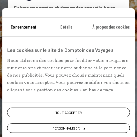
Suivez vos envies et demandez conseils à nos
spécialistes
Consentement
Détails
À propos des cookies
Ils sauront organiser votre itinéraire au plus
près de vos envies et de la réalité du pays.
Échangez en face à face ou depuis nos studios
Les cookies sur le site de Comptoir des Voyages
connectés en agence, mais aussi par email ou
Nous utilisons des cookies pour faciliter votre navigation
téléphone.
sur notre site et mesurer notre audience et la pertinence
Vous gardez le même interlocuteur avant,
de nos publicités. Vous pouvez choisir maintenant quels
pendant et après votre voyage.
cookies vous acceptez. Vous pourrez modifier vos choix en
cliquant sur « gestion des cookies » en bas de page.
DEMANDER UN DEVIS
TOUT ACCEPTER
ou
PERSONNALISER
Construisez votre voyage avec un spécialiste Suède