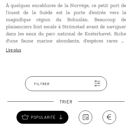
À quelques encablures de la Norvège, ce petit port de
l’ouest de la Suède est la porte d’entrée vers la
magnifique région du Bohuslän. Beaucoup de
plaisanciers font escale à Strömstad avant de naviguer
dans les eaux du parc national de Kosterhavet. Riche
d'une faune marine abondante, d'espèces rares de
coraux d'eaux froides et de splendides paysages marins
Lire plus
préservés, l’unique parc marin de Suède est ponctué
d’îles et d’îlots granitiques, aux formes arrondies.
FILTRER
TRIER
POPULARITÉ