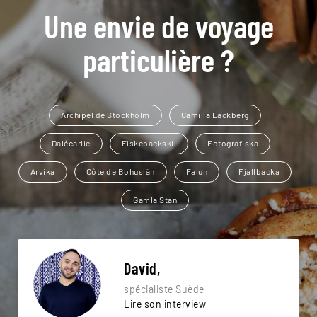
Une envie de voyage
particulière ?
Archipel de Stockholm
Camilla Läckberg
Dalécarlie
Fiskebackskil
Fotografiska
Arvika
Côte de Bohuslän
Falun
Fjallbacka
Gamla Stan
David,
spécialiste Suède
Lire son interview