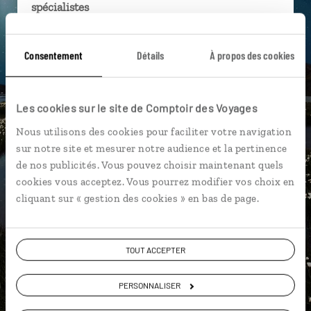
spécialistes
Ils sauront organiser votre itinéraire au plus
près de vos envies et de la réalité du pays.
Consentement
Détails
À propos des cookies
Échangez en face à face ou depuis nos studios
connectés en agence, mais aussi par email ou
Les cookies sur le site de Comptoir des Voyages
téléphone.
Nous utilisons des cookies pour faciliter votre navigation
Vous gardez le même interlocuteur avant,
sur notre site et mesurer notre audience et la pertinence
pendant et après votre voyage.
de nos publicités. Vous pouvez choisir maintenant quels
cookies vous acceptez. Vous pourrez modifier vos choix en
cliquant sur « gestion des cookies » en bas de page.
DEMANDER UN DEVIS
TOUT ACCEPTER
ou
Construisez votre voyage avec un spécialiste Islande
PERSONNALISER
01 85 08 22 96