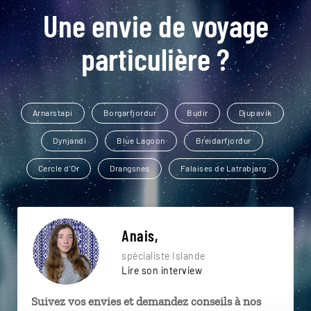
Une envie de voyage
particulière ?
Arnarstapi
Borgarfjordur
Budir
Djupavik
Dynjandi
Blue Lagoon
Breidarfjordur
Cercle d'Or
Drangsnes
Falaises de Latrabjarg
Anais,
spécialiste Islande
Lire son interview
Suivez vos envies et demandez conseils à nos