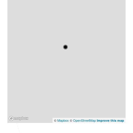
Mapbox
©
Mapbox
©
OpenStreetMap
Improve this map