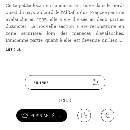
Cette petite localité islandaise, se trouve dans le nord-
ouest du pays, au bord de l'Álftafjörður. Frappée par une
avalanche en 1995, elle a été divisée en deux parties
distinctes. La nouvelle section a été reconstruite en
zone sécurisée, loin des menaces d'avalanches.
L'ancienne partie, quant à elle, est devenue un lieu de
villégiature estivale populaire. Au cœur de la vieille
Lire plus
ville, le jardin familial Raggagarður offre un espace de
jeu et de détente pour tous. À proximité, l'Arctic Fox
Centre, consacré au renard arctique, seul mammifère
terrestre indigène d'Islande, reste une attraction
majeure. Sudavik est aussi un point de départ idéal
FILTRER
pour des randonnées dans les paysages alentours.
TRIER
POPULARITÉ