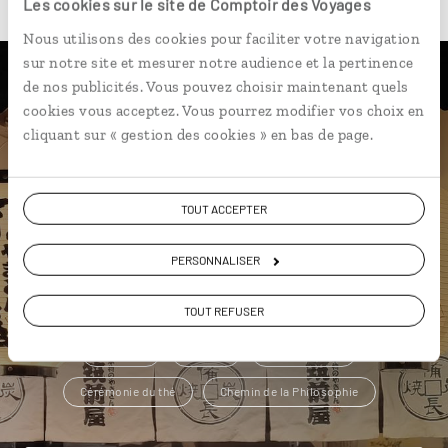
Les cookies sur le site de Comptoir des Voyages
Nous utilisons des cookies pour faciliter votre navigation
sur notre site et mesurer notre audience et la pertinence
de nos publicités. Vous pouvez choisir maintenant quels
Une envie de voyage
cookies vous acceptez. Vous pourrez modifier vos choix en
cliquant sur « gestion des cookies » en bas de page.
particulière ?
TOUT ACCEPTER
Asakusa
Château de Nijo-jo
PERSONNALISER
Chemin de la Philosophie
Forêt de bambous d'Arashiyama
Cérémonie du thé
TOUT REFUSER
Cosplay
Beppu
Dongdaemun
Cérémonie du thé
Chemin de la Philosophie