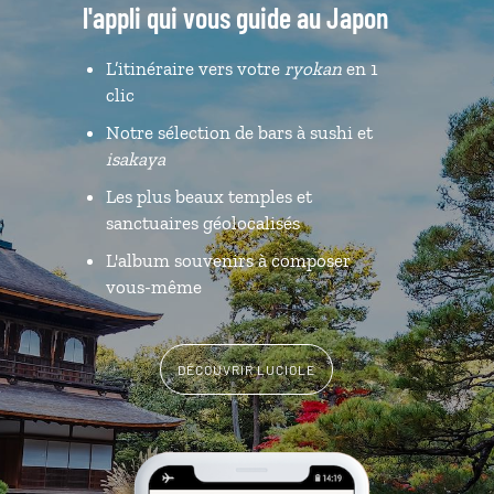
l'appli qui vous guide au Japon
L’itinéraire vers votre
ryokan
en 1
clic
Notre sélection de bars à sushi et
isakaya
Les plus beaux temples et
sanctuaires géolocalisés
L'album souvenirs à composer
vous-même
DÉCOUVRIR LUCIOLE