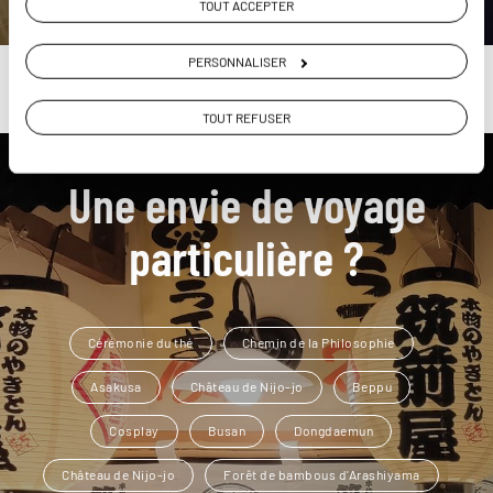
TOUT ACCEPTER
PERSONNALISER
TOUT REFUSER
Une envie de voyage
particulière ?
Cérémonie du thé
Chemin de la Philosophie
Asakusa
Château de Nijo-jo
Beppu
Cosplay
Busan
Dongdaemun
Château de Nijo-jo
Forêt de bambous d'Arashiyama