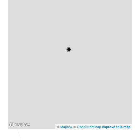
Mapbox
©
Mapbox
©
OpenStreetMap
Improve this map