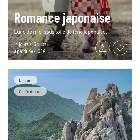
Romance japonaise
Lune de miel sous toile de fond japonaise.
14 jours / 13 nuits
à partir de 4100€
En train
Corée du sud