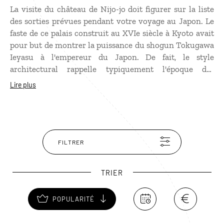
La visite du château de Nijo-jo doit figurer sur la liste
des sorties prévues pendant votre voyage au Japon. Le
faste de ce palais construit au XVIe siècle à Kyoto avait
pour but de montrer la puissance du shogun Tokugawa
Ieyasu à l'empereur du Japon. De fait, le style
architectural rappelle typiquement l'époque des
samouraïs. Le bâtiment principal, le palais Ninomaru,
Lire plus
compte 33 pièces décorées de magnifiques peintures
historiques. L'enceinte abrite également de beaux
jardins japonais, entre lacs, parterres de fleurs et
vergers de cerisiers. L'ensemble est inscrit sur la liste
du patrimoine mondial de l'Unesco.
FILTRER
TRIER
POPULARITÉ